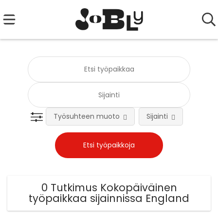
Työsuhteen muoto
Sijainti
Tehtä
0 Tutkimus Kokopäiväinen
työpaikkaa sijainnissa England