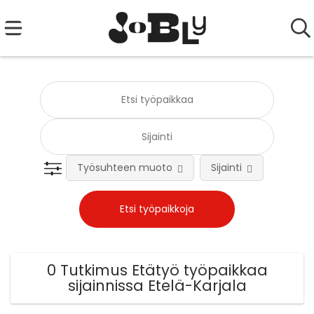
Työsuhteen muoto
Sijainti
Tehtä
0 Tutkimus Etätyö työpaikkaa
sijainnissa Etelä-Karjala