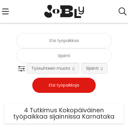
Työsuhteen muoto
Sijainti
Tehtä
4 Tutkimus Kokopäiväinen
työpaikkaa sijainnissa Karnataka