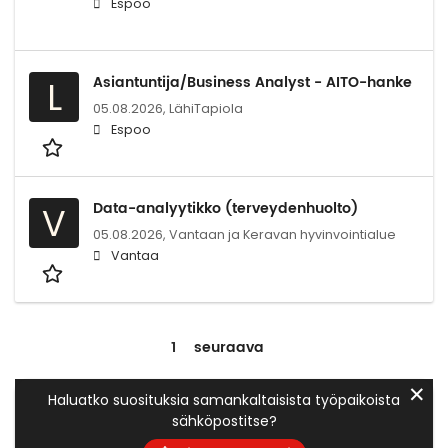
Espoo
Asiantuntija/Business Analyst - AITO-hanke
L
05.08.2026,
LähiTapiola
Espoo
Data-analyytikko (terveydenhuolto)
V
05.08.2026,
Vantaan ja Keravan hyvinvointialue
Vantaa
1
seuraava
✕
Haluatko suosituksia samankaltaisista työpaikoista
sähköpostitse?