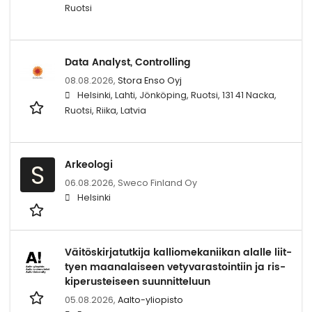
Ruotsi
Data Analyst, Controlling
08.08.2026,
Stora Enso Oyj
Helsinki, Lahti, Jönköping, Ruotsi, 131 41 Nacka,
Ruotsi, Riika, Latvia
Arkeologi
S
06.08.2026,
Sweco Finland Oy
Helsinki
Väi­tös­kir­ja­tut­ki­ja kal­lio­me­ka­nii­kan alal­le liit­
tyen maa­na­lai­seen ve­ty­va­ras­toin­tiin ja ris­
ki­pe­rus­tei­seen suun­nit­te­luun
05.08.2026,
Aalto-yliopisto