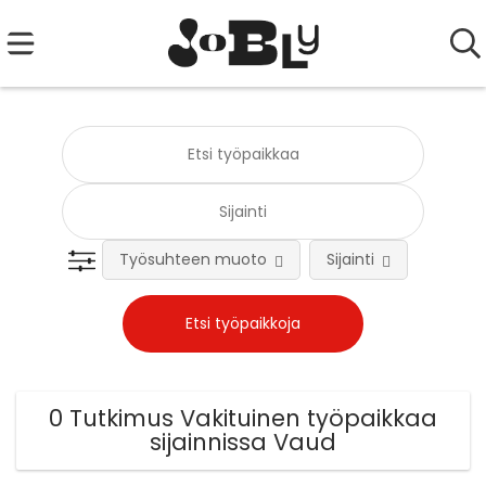
Työsuhteen muoto
Sijainti
Tehtä
0 Tutkimus Vakituinen työpaikkaa
sijainnissa Vaud