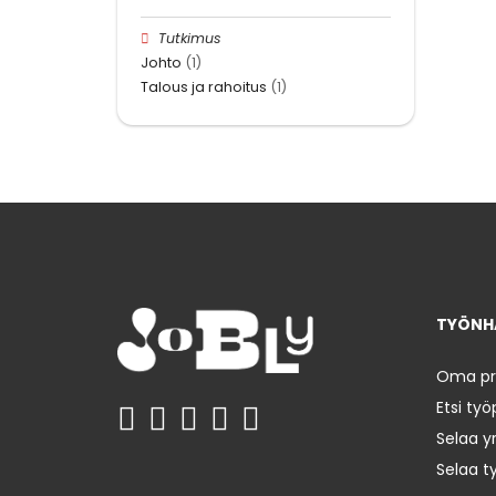
Tutkimus
Johto
(1)
Talous ja rahoitus
(1)
TYÖNHA
Oma prof
Etsi työ
Selaa yr
Selaa t