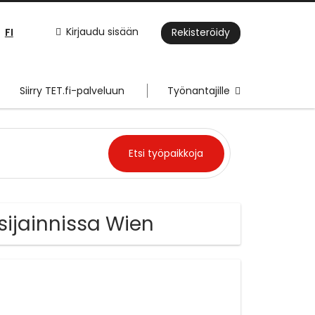
FI
Kirjaudu sisään
Rekisteröidy
Siirry TET.fi-palveluun
Työnantajille
sijainnissa Wien