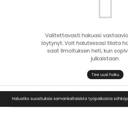
Valitettavasti hakuasi vastaavia
löytynyt. Voit halutessasi tilata ha
saat ilmoituksen heti, kun sopiv
julkaistaan.
Tee uusi haku
Haluatko suosituksia samankaltaisista työpaikoista sähköp