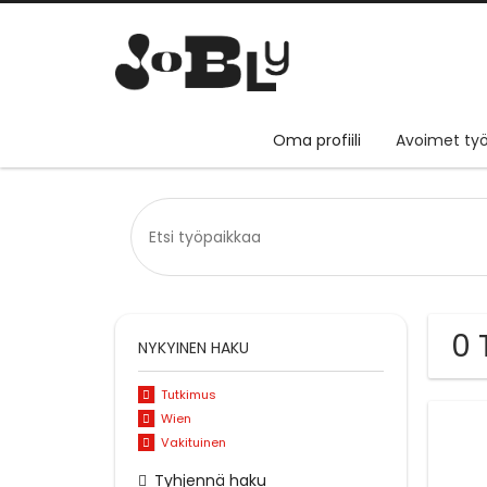
Oma profiili
Avoimet työ
0 
NYKYINEN HAKU
Tutkimus
Wien
Vakituinen
Tyhjennä haku