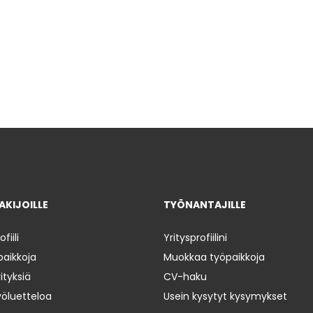
KIJOILLE
TYÖNANTAJILLE
iili
Yritysprofiilini
paikkoja
Muokkaa työpaikkoja
ityksiä
CV-haku
yöluetteloa
Usein kysytyt kysymykset