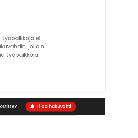
 työpaikkoja ei
kuvahdin, jolloin
ia työpaikkoja
Tilaa hakuvahti
ostitse?