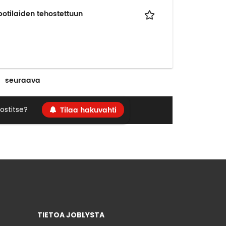
otilaiden tehostettuun
seuraava
Tilaa hakuvahti
ostitse?
TIETOA JOBLYSTA