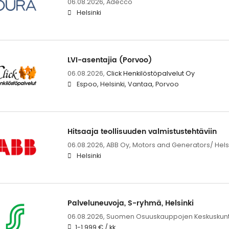
06.08.2026,
Adecco
Helsinki
LVI-asentajia (Porvoo)
06.08.2026,
Click Henkilöstöpalvelut Oy
Espoo, Helsinki, Vantaa, Porvoo
Hitsaaja teollisuuden valmistustehtäviin
06.08.2026,
ABB Oy, Motors and Generators/ Helsi
Helsinki
Palveluneuvoja, S-ryhmä, Helsinki
06.08.2026,
Suomen Osuuskauppojen Keskuskun
1-1 999 € / kk