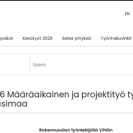
EN
paikat
Kesätyöt 2026
Selaa yrityksiä
Työnhakuvinkit
6 Määräaikainen ja projektityö t
usimaa
Rakennusalan työntekijöitä Vihtiin