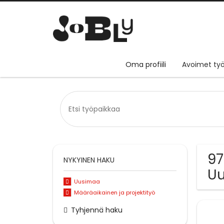
Oma profiili
Avoimet työ
97
NYKYINEN HAKU
U
Uusimaa
Määräaikainen ja projektityö
Tyhjennä haku