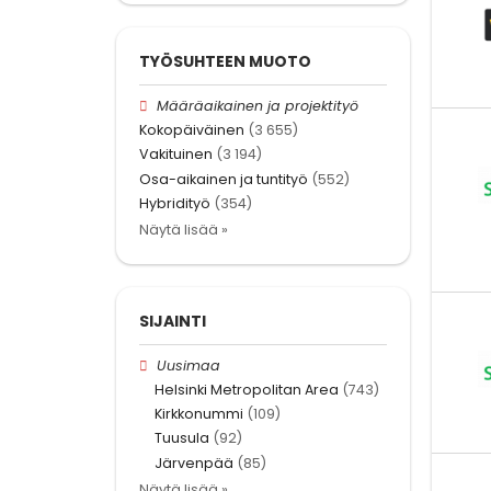
TYÖSUHTEEN MUOTO
Määräaikainen ja projektityö
Kokopäiväinen
(3 655)
Vakituinen
(3 194)
Osa-aikainen ja tuntityö
(552)
Hybridityö
(354)
Näytä lisää »
SIJAINTI
Uusimaa
Helsinki Metropolitan Area
(743)
Kirkkonummi
(109)
Tuusula
(92)
Järvenpää
(85)
Näytä lisää »