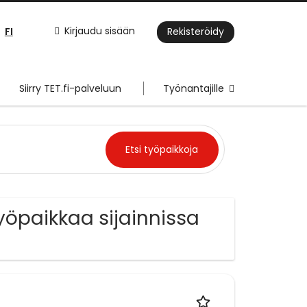
FI
Kirjaudu sisään
Rekisteröidy
Siirry TET.fi-palveluun
Työnantajille
yöpaikkaa sijainnissa