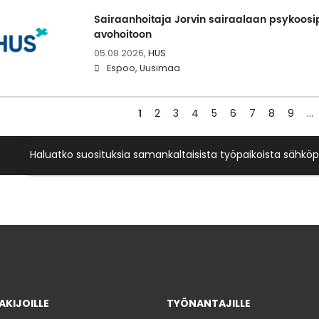
Sairaanhoitaja Jorvin sairaalaan psykoosip
avohoitoon
05.08.2026,
HUS
Espoo, Uusimaa
1
2
3
4
5
6
7
8
9
…
Haluatko suosituksia samankaltaisista työpaikoista sähköp
KIJOILLE
TYÖNANTAJILLE