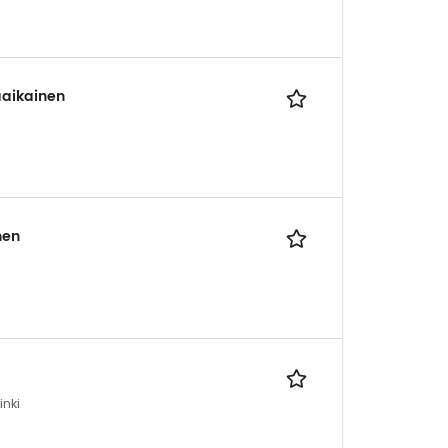
äaikainen
nen
nki