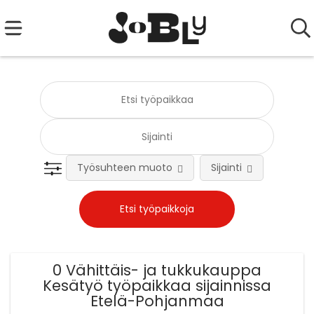
Työsuhteen muoto
Sijainti
Tehtä
0 Vähittäis- ja tukkukauppa
Kesätyö työpaikkaa sijainnissa
Etelä-Pohjanmaa