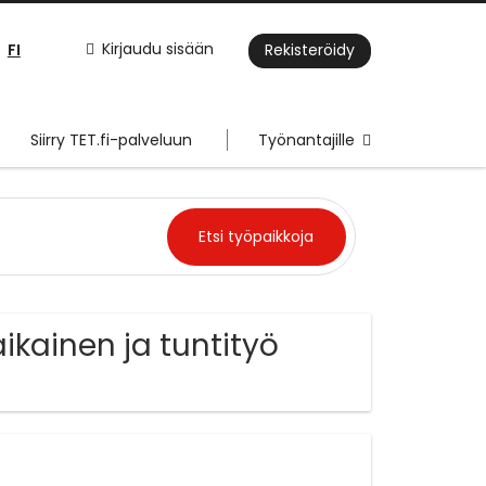
FI
Kirjaudu sisään
Rekisteröidy
Siirry TET.fi-palveluun
Työnantajille
ikainen ja tuntityö