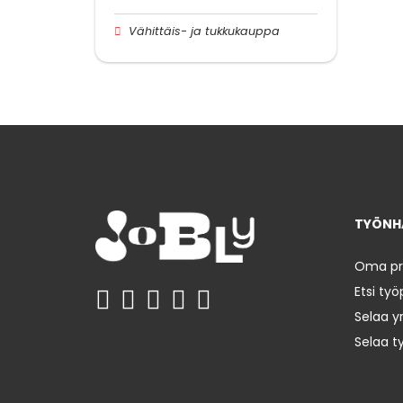
Vähittäis- ja tukkukauppa
TYÖNHA
Oma prof
Etsi työ
Selaa yr
Selaa t