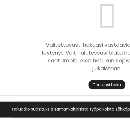
Valitettavasti hakuasi vastaavia
löytynyt. Voit halutessasi tilata ha
saat ilmoituksen heti, kun sopiv
julkaistaan.
Tee uusi haku
Haluatko suosituksia samankaltaisista työpaikoista sähköp