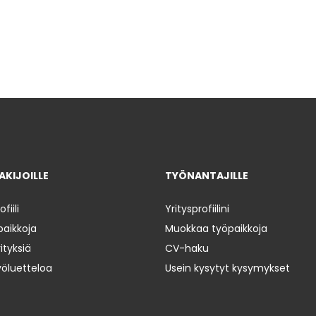
KIJOILLE
TYÖNANTAJILLE
iili
Yritysprofiilini
paikkoja
Muokkaa työpaikkoja
ityksiä
CV-haku
yöluetteloa
Usein kysytyt kysymykset