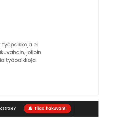
 työpaikkoja ei
kuvahdin, jolloin
ia työpaikkoja
Tilaa hakuvahti
ostitse?