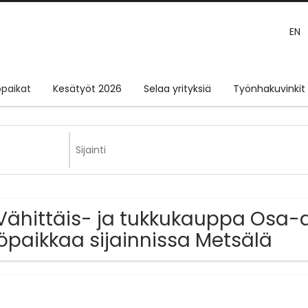
EN
paikat
Kesätyöt 2026
Selaa yrityksiä
Työnhakuvinkit
Vähittäis- ja tukkukauppa Osa-a
öpaikkaa sijainnissa Metsälä