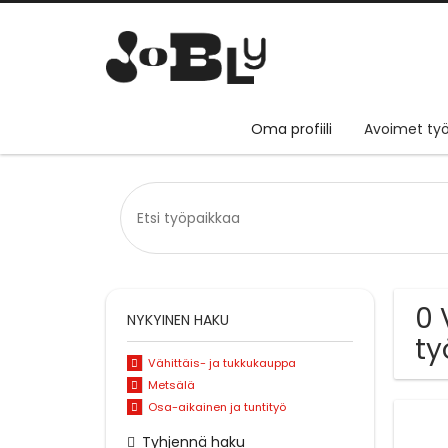
Oma profiili
Avoimet työ
0 
NYKYINEN HAKU
ty
Vähittäis- ja tukkukauppa
Metsälä
Osa-aikainen ja tuntityö
Tyhjennä haku