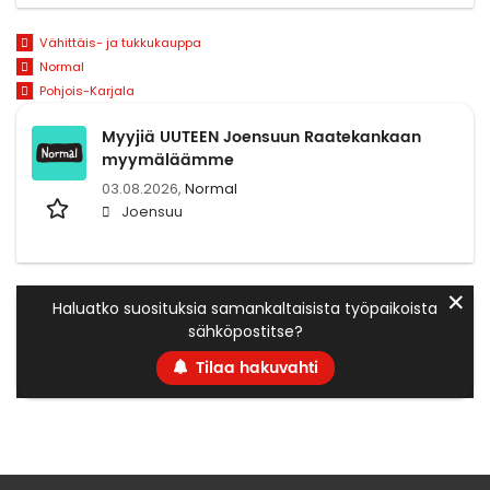
Vähittäis- ja tukkukauppa
Normal
Pohjois-Karjala
Myyjiä UUTEEN Joensuun Raatekankaan
myymäläämme
03.08.2026,
Normal
Joensuu
✕
Haluatko suosituksia samankaltaisista työpaikoista
sähköpostitse?
Tilaa hakuvahti