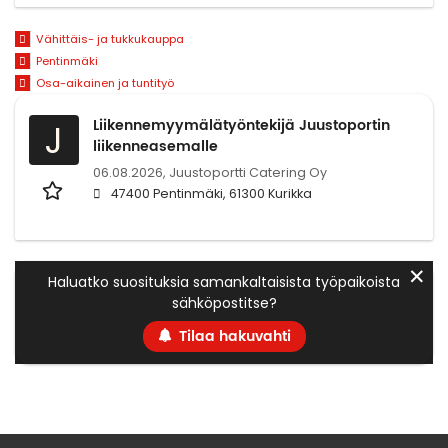
Vähittäis- ja tukkukauppa
Pentinmäki
Osa-aikainen ja tuntityö
Liikennemyymälätyöntekijä Juustoportin
J
liikenneasemalle
06.08.2026,
Juustoportti Catering Oy
47400 Pentinmäki, 61300 Kurikka
✕
Haluatko suosituksia samankaltaisista työpaikoista
sähköpostitse?
Tilaa hakuvahti