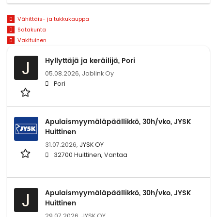
Vähittäis- ja tukkukauppa
Satakunta
Vakituinen
Hyllyttäjä ja keräilijä, Pori
J
05.08.2026,
Joblink Oy
Pori
Apulaismyymäläpäällikkö, 30h/vko, JYSK
Huittinen
31.07.2026,
JYSK OY
32700 Huittinen, Vantaa
Apulaismyymäläpäällikkö, 30h/vko, JYSK
J
Huittinen
29.07.2026,
JYSK OY