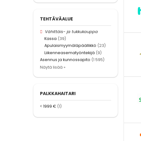
TEHTÄVÄALUE
Vähittäis- ja tukkukauppa
Kassa
(39)
Apulaismyymäläpäällikkö
(23)
Liikenneasematyöntekijä
(9)
Asennus ja kunnossapito
(1 595)
Näytä lisää »
PALKKAHAITARI
< 1999 €
(1)