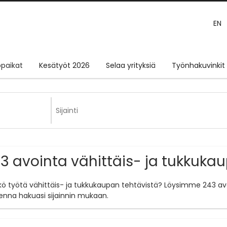
EN
paikat
Kesätyöt 2026
Selaa yrityksiä
Työnhakuvinkit
3 avointa vähittäis- ja tukkuka
tkö työtä vähittäis- ja tukkukaupan tehtävistä? Löysimme 243 av
enna hakuasi sijainnin mukaan.