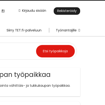
FI
Kirjaudu sisään
Rekisteröidy
Siirry TET.fi-palveluun
Työnantajille
upan työpaikkaa
ointa vähittäis- ja tukkukaupan työpaikkaa.