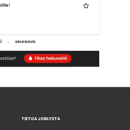
llle!
seuraava
9
…
Tilaa hakuvahti
ostitse?
TIETOA JOBLYSTA