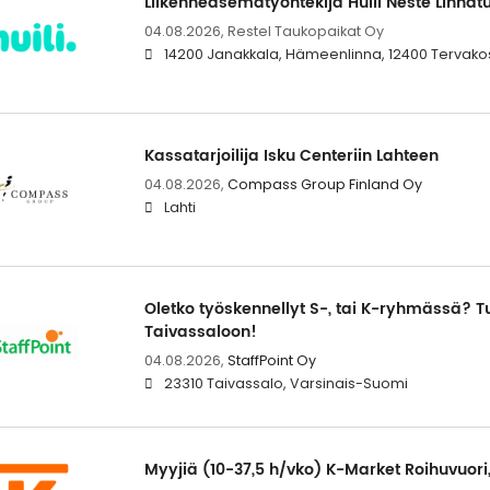
Liikenneasematyöntekijä Huili Neste Linnatu
04.08.2026,
Restel Taukopaikat Oy
14200 Janakkala, Hämeenlinna, 12400 Tervako
Kassatarjoilija Isku Centeriin Lahteen
04.08.2026,
Compass Group Finland Oy
Lahti
Oletko työskennellyt S-, tai K-ryhmässä? Tul
Taivassaloon!
04.08.2026,
StaffPoint Oy
23310 Taivassalo, Varsinais-Suomi
Myyjiä (10-37,5 h/vko) K-Market Roihuvuori,