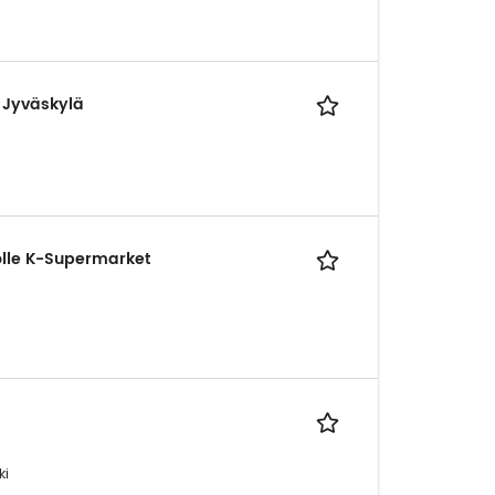
 Jyväskylä
olle K-Supermarket
ki