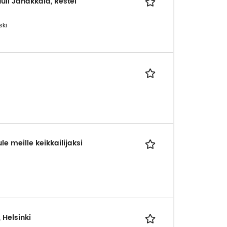
uli Janakkala, Restel
ski
e meille keikkailijaksi
 Helsinki