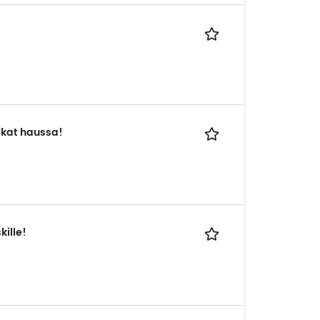
aikat haussa!
ille!