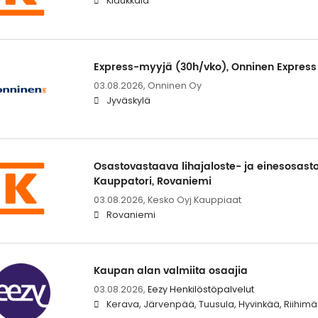
Klaukkala
Express-myyjä (30h/vko), Onninen Express
03.08.2026,
Onninen Oy
Jyväskylä
Osastovastaava lihajaloste- ja einesosast
Kauppatori, Rovaniemi
03.08.2026,
Kesko Oyj Kauppiaat
Rovaniemi
Kaupan alan valmiita osaajia
03.08.2026,
Eezy Henkilöstöpalvelut
Kerava, Järvenpää, Tuusula, Hyvinkää, Riihimä