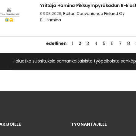
Yrittäjä Hamina Pikkuympyräkadun R-kioski
03.08.2026,
Reitan Convenience Finland Oy
Hamina
edellinen
2
1
3
4
5
6
7
8
Haluatko suosituksia samankaltaisista työpaikoista sähköp
KIJOILLE
TYÖNANTAJILLE