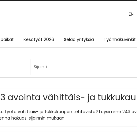
EN
paikat
Kesätyöt 2026
Selaa yrityksiä
Työnhakuvinkit
3 avointa vähittäis- ja tukkuka
tkö työtä vähittäis- ja tukkukaupan tehtävistä? Löysimme 243 av
enna hakuasi sijainnin mukaan.