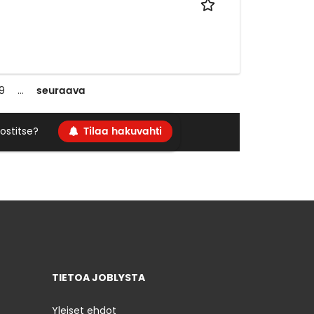
seuraava
9
…
Tilaa hakuvahti
ostitse?
TIETOA JOBLYSTA
Yleiset ehdot