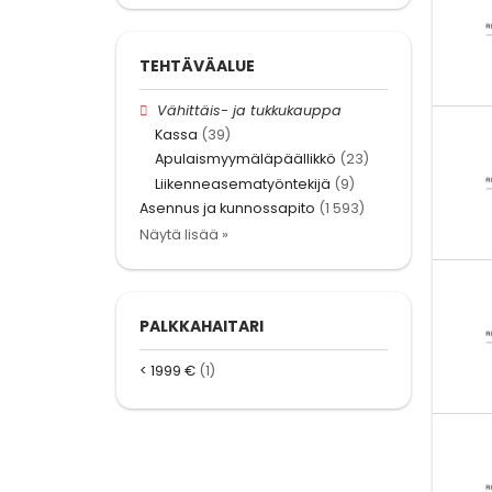
TEHTÄVÄALUE
Vähittäis- ja tukkukauppa
Kassa
(39)
Apulaismyymäläpäällikkö
(23)
Liikenneasematyöntekijä
(9)
Asennus ja kunnossapito
(1 593)
Näytä lisää »
PALKKAHAITARI
< 1999 €
(1)