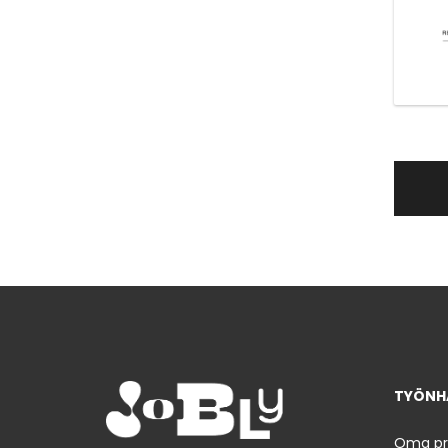
TYÖNHA
Oma prof