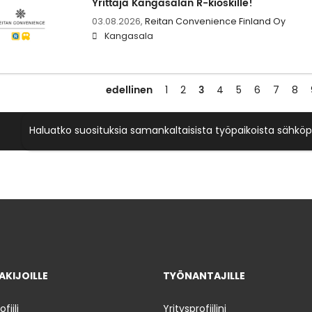
Yrittäjä Kangasalan R-kioskille!
03.08.2026,
Reitan Convenience Finland Oy
Kangasala
edellinen
3
1
2
4
5
6
7
8
Haluatko suosituksia samankaltaisista työpaikoista sähköp
KIJOILLE
TYÖNANTAJILLE
iili
Yritysprofiilini