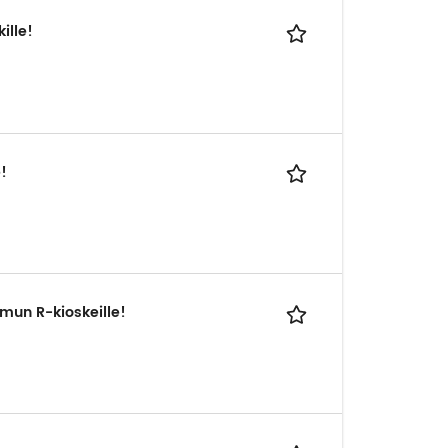
ille!
!
mmun R-kioskeille!