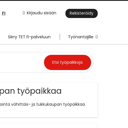
FI
Kirjaudu sisään
Rekisteröidy
Siirry TET.fi-palveluun
Työnantajille
upan työpaikkaa
ointa vähittäis- ja tukkukaupan työpaikkaa.