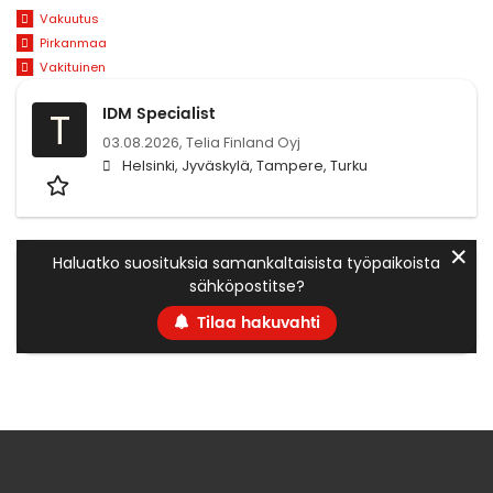
Vakuutus
Pirkanmaa
Vakituinen
IDM Specialist
T
03.08.2026,
Telia Finland Oyj
Helsinki, Jyväskylä, Tampere, Turku
✕
Haluatko suosituksia samankaltaisista työpaikoista
sähköpostitse?
Tilaa hakuvahti