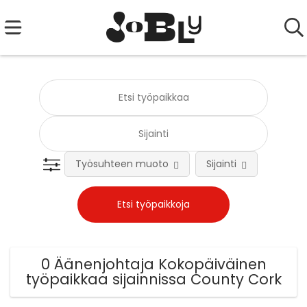
Työsuhteen muoto
Sijainti
Tehtä
0 Äänenjohtaja Kokopäiväinen
työpaikkaa sijainnissa County Cork