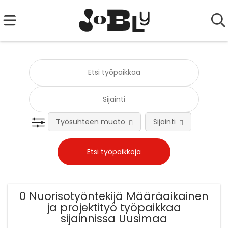
Työsuhteen muoto
Sijainti
Tehtä
0 Nuorisotyöntekijä Määräaikainen
ja projektityö työpaikkaa
sijainnissa Uusimaa