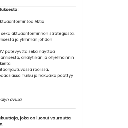
tuksesta:
aktuaaritoimintoa Aktia
sekä aktuaaritoiminnon strategiasta,
tämisestä ja ylimmän johdon
V‑pätevyyttä sekä näyttöä
tamisesta, analytiikan ja ohjelmoinnin
ieltä.
aohjautuvassa roolissa,
 pääasiassa Turku ja hakuaika päättyy
älyn avulla.
kuuttaja, joka on luonut vaurautta
n.