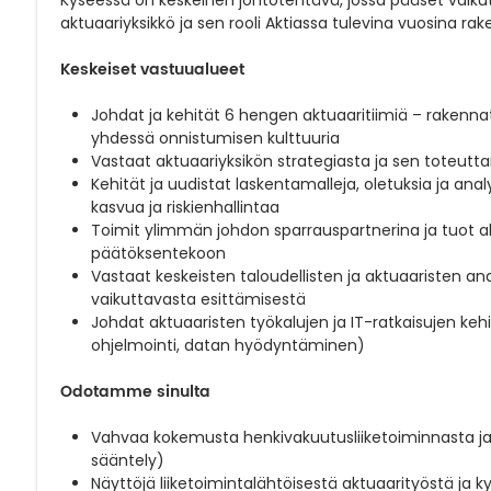
aktuaariyksikkö ja sen rooli Aktiassa tulevina vuosina rak
Keskeiset vastuualueet
Johdat ja kehität 6 hengen aktuaaritiimiä – rakenna
yhdessä onnistumisen kulttuuria
Vastaat aktuaariyksikön strategiasta ja sen toteutt
Kehität ja uudistat laskentamalleja, oletuksia ja a
kasvua ja riskienhallintaa
Toimit ylimmän johdon sparrauspartnerina ja tuot 
päätöksentekoon
Vastaat keskeisten taloudellisten ja aktuaaristen an
vaikuttavasta esittämisestä
Johdat aktuaaristen työkalujen ja IT-ratkaisujen ke
ohjelmointi, datan hyödyntäminen)
Odotamme sinulta
Vahvaa kokemusta henkivakuutusliiketoiminnasta ja s
sääntely)
Näyttöjä liiketoimintalähtöisestä aktuaarityöstä ja k