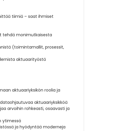
ttää tiimiä – saat ihmiset
aat tehdä monimutkaisesta
stä (toimintamallit, prosessit,
ernista aktuaarityöstä
an aktuaariyksikön roolia ja
 dataohjautuvaa aktuaariyksikköä
a arvoihin rohkeasti, osaavasti ja
an ytimessä
ristössä ja hyödyntää moderneja