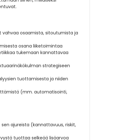
entuvat.
t vahvaa osaamista, sitoutumista ja
amisesta osana liiketoimintaa
nalytiikkaa tukemaan kannattavaa
aktuaarinäkökulman strategiseen
alyysien tuottamisesta ja niiden
hittämistä (mm. automatisointi,
en ajureista (kannattavuus, riskit,
yvystä tuottaa selkeää lisäarvoa