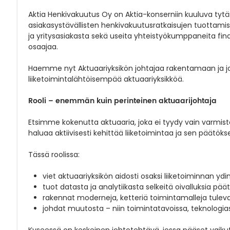
Aktia Henkivakuutus Oy on Aktia-konserniin kuuluva tytär
asiakasystävällisten henkivakuutusratkaisujen tuottamise
ja yritysasiakasta sekä useita yhteistyökumppaneita finan
osaajaa.
Haemme nyt Aktuaariyksikön johtajaa rakentamaan ja 
liiketoimintalähtöisempää aktuaariyksikköä.
Rooli – enemmän kuin perinteinen aktuaarijohtaja
Etsimme kokenutta aktuaaria, joka ei tyydy vain varmi
haluaa aktiivisesti kehittää liiketoimintaa ja sen päätök
Tässä roolissa:
viet aktuaariyksikön aidosti osaksi liiketoiminnan ydi
tuot datasta ja analytiikasta selkeitä oivalluksia pä
rakennat moderneja, ketteriä toimintamalleja tuleva
johdat muutosta – niin toimintatavoissa, teknologias
Kyseessä on keskeinen johtotehtävä, jossa pääset vaikut