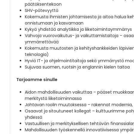
päätöksentekoon
SHV-pätevyyttä
Kokemusta ihmisten johtamisesta ja aitoa halua kehi
onnistumaan ja kasvamaan
Kykyä yhdistää analytiikka ja liiketoimintaymmärrys
Vahvoja vuorovaikutus- ja vaikuttamistaitoja – os
ymmärrettävää
Kokemusta muutosten ja kehityshankkeiden läpivienni
teknologia)
Hyviä IT- ja ohjelmointitaitoja sekä ymmärrystä mod
Sujuvaa suomen, ruotsin ja englannin kielen taitoa
Tarjoamme sinulle
Aidon mahdollisuuden vaikuttaa – pääset muokkaama
merkitystä liiketoiminnassa
Johtavan roolin muutoksessa – rakennat modernia,
Osaavat ja sitoutuneet kollegat – kulttuurimme pohja
yhdessä
Vastuullisen ja merkityksellisen tehtävän finanssial
Mahdollisuuden työskennellä innovatiivisessa ympä