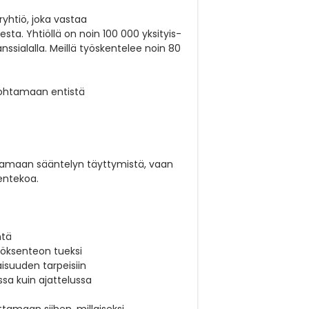
yhtiö, joka vastaa
sta. Yhtiöllä on noin 100 000 yksityis-
ssialalla. Meillä työskentelee noin 80
johtamaan entistä
stamaan sääntelyn täyttymistä, vaan
sentekoa.
ntä
ätöksenteon tueksi
isuuden tarpeisiin
sa kuin ajattelussa
tamaan siihen, millaiseksi