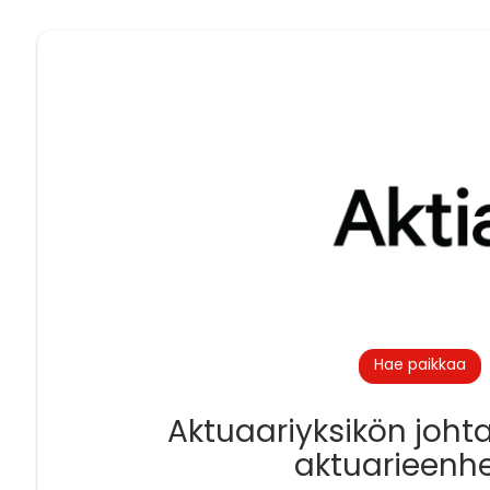
Hae paikkaa
Aktuaariyksikön johta
aktuarieenh