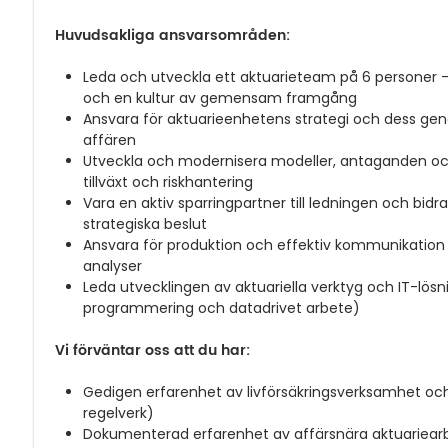
Huvudsakliga ansvarsområden:
Leda och utveckla ett aktuarieteam på 6 persone
och en kultur av gemensam framgång
Ansvara för aktuarieenhetens strategi och dess ge
affären
Utveckla och modernisera modeller, antaganden och
tillväxt och riskhantering
Vara en aktiv sparringpartner till ledningen och bidra
strategiska beslut
Ansvara för produktion och effektiv kommunikation a
analyser
Leda utvecklingen av aktuariella verktyg och IT-lösn
programmering och datadrivet arbete)
Vi förväntar oss att du har:
Gedigen erfarenhet av livförsäkringsverksamhet och 
regelverk)
Dokumenterad erfarenhet av affärsnära aktuariear