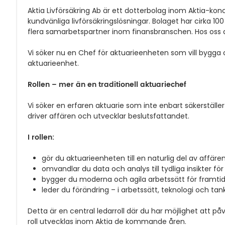
Aktia Livförsäkring Ab är ett dotterbolag inom Aktia-ko
kundvänliga livförsäkringslösningar. Bolaget har cirka 1
flera samarbetspartner inom finansbranschen. Hos oss 
Vi söker nu en Chef för aktuarieenheten som vill bygga
aktuarieenhet.
Rollen – mer än en traditionell aktuariechef
Vi söker en erfaren aktuarie som inte enbart säkerställe
driver affären och utvecklar beslutsfattandet.
I rollen:
gör du aktuarieenheten till en naturlig del av affäre
omvandlar du data och analys till tydliga insikter fö
bygger du moderna och agila arbetssätt för framti
leder du förändring – i arbetssätt, teknologi och tan
Detta är en central ledarroll där du har möjlighet att 
roll utvecklas inom Aktia de kommande åren.