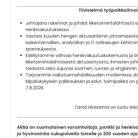
Tiivistelmä työpaikkailmoi
Johtajana rakennat ja johdat liiketoimintalähtöistä 
Henkivakuutuksessa.
Vastaat kuuden hengen aktuaaritiimin johtamisesta 
laskentamallien, analytiikan ja IT‑ratkaisujen kehit
sparrauksesta.
Edellytämme vahvaa henkivakuutuskokemusta ja SH
liiketoimintalähtöisestä aktuaarityöstä, ihmisten joh
taidoista sekä sujuvaa suomen, ruotsin ja englannin k
Tarjoamme vaikutusmahdollisuuden modernissa, dat
kilpailukykyisen palkkauksen ja edut, toimipaikka on
7.8.2026.
Tämä tiivistelmä on luotu teko
Aktia on suomalainen varainhoitaja, pankki ja henkiva
ja hyvinvointia sukupolvelta toiselle jo 200 vuoden aja