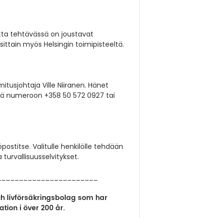
utta tehtävässä on joustavat
ttain myös Helsingin toimipisteeltä.
itusjohtaja Ville Niiranen. Hänet
illä numeroon +358 50 572 0927 tai
titse. Valitulle henkilölle tehdään
turvallisuusselvitykset.
_______________________
ch livförsäkringsbolag som har
tion i över 200 år.