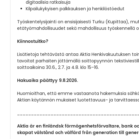
digitaalisia ratkaisuja
Kilpailukykyisen palkkauksen ja henkilöstöedut
Työskentelysijainti on ensisijaisesti Turku (Kupittaa), m
etätyömahdollisuudet sekä mahdollisuus työskennellä osi
Kiinnostuitko?
Lisätietoja tehtävästä antaa Aktia Henkivakuutuksen toim
tavoitat parhaiten jättämällä soittopyynnön tekstiviest
soittoaikoina 30.6., 2.7. ja 4.8. klo 15–16.
Hakuaika päättyy 9.8.2026.
Huomioithan, että emme vastaanota hakemuksia sähköpos
Aktian käytännön mukaiset luotettavuus- ja tarvittaessa 
___________________________________________
Aktia är en finländsk förmögenhetsförvaltare, bank o
skapat välstånd och välfärd från generation till genera