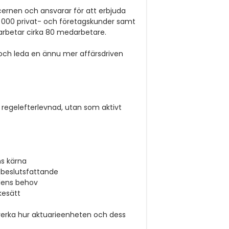
ncernen och ansvarar för att erbjuda
00 000 privat- och företagskunder samt
arbetar cirka 80 medarbetare.
 och leda en ännu mer affärsdriven
r regelefterlevnad, utan som aktivt
ns kärna
r beslutsfattande
dens behov
kesätt
påverka hur aktuarieenheten och dess