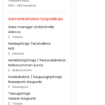
Yrityksen koko:
500 - 999 henkilöä
Samankaltaisia työpaikkoja
Sales manager Lindströmille
Adecco
Vaasa
Hankejohtaja Tietohallinto
HUS
Helsinki
Henkilöstöjohtaja / Personaldirektör
Kirkkonummen kunta
Kirkkonummi
Stadsdirektör / Kaupunginjohtaja
Raaseporin kaupunki
Raasepori
Talousjohtaja
Vaasan kaupunki
Vaasa