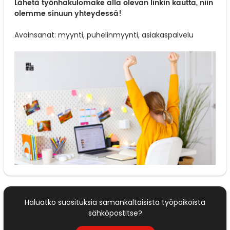
Lähetä työnhakulomake alla olevan linkin kautta, niin
olemme sinuun yhteydessä!
Avainsanat: myynti, puhelinmyynti, asiakaspalvelu
Haluatko suosituksia samankaltaisista työpaikoista
sähköpostitse?