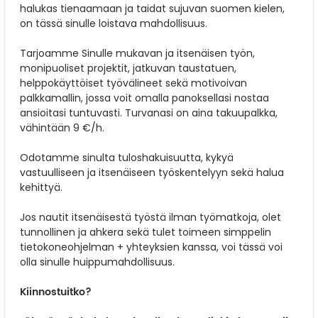
halukas tienaamaan ja taidat sujuvan suomen kielen,
on tässä sinulle loistava mahdollisuus.
Tarjoamme Sinulle mukavan ja itsenäisen työn,
monipuoliset projektit, jatkuvan taustatuen,
helppokäyttöiset työvälineet sekä motivoivan
palkkamallin, jossa voit omalla panoksellasi nostaa
ansioitasi tuntuvasti. Turvanasi on aina takuupalkka,
vähintään 9 €/h.
Odotamme sinulta tuloshakuisuutta, kykyä
vastuulliseen ja itsenäiseen työskentelyyn sekä halua
kehittyä.
Jos nautit itsenäisestä työstä ilman työmatkoja, olet
tunnollinen ja ahkera sekä tulet toimeen simppelin
tietokoneohjelman + yhteyksien kanssa, voi tässä voi
olla sinulle huippumahdollisuus.
Kiinnostuitko?