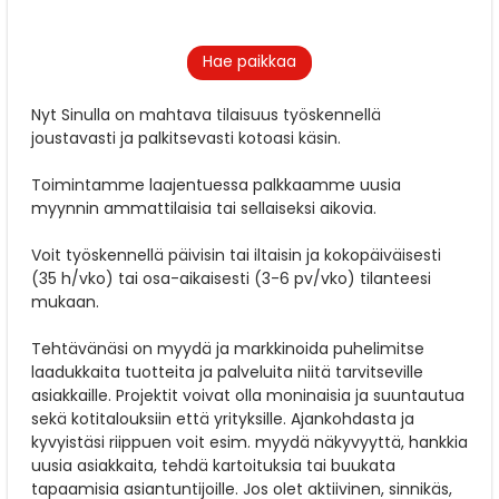
Hae paikkaa
Nyt Sinulla on mahtava tilaisuus työskennellä
joustavasti ja palkitsevasti kotoasi käsin.
Toimintamme laajentuessa palkkaamme uusia
myynnin ammattilaisia tai sellaiseksi aikovia.
Voit työskennellä päivisin tai iltaisin ja kokopäiväisesti
(35 h/vko) tai osa-aikaisesti (3-6 pv/vko) tilanteesi
mukaan.
Tehtävänäsi on myydä ja markkinoida puhelimitse
laadukkaita tuotteita ja palveluita niitä tarvitseville
asiakkaille. Projektit voivat olla moninaisia ja suuntautua
sekä kotitalouksiin että yrityksille. Ajankohdasta ja
kyvyistäsi riippuen voit esim. myydä näkyvyyttä, hankkia
uusia asiakkaita, tehdä kartoituksia tai buukata
tapaamisia asiantuntijoille. Jos olet aktiivinen, sinnikäs,