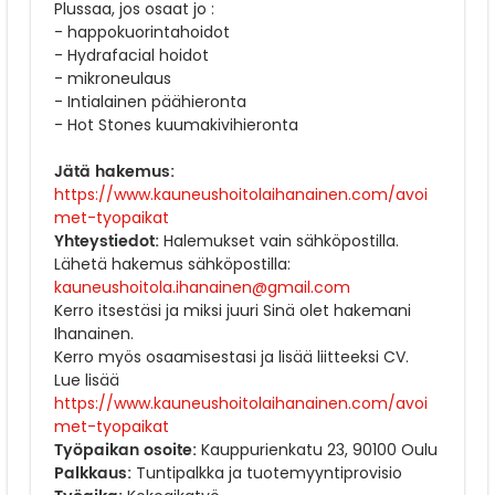
Plussaa, jos osaat jo :
- happokuorintahoidot
- Hydrafacial hoidot
- mikroneulaus
- Intialainen päähieronta
- Hot Stones kuumakivihieronta
Jätä hakemus:
https://www.kauneushoitolaihanainen.com/avoi
met-tyopaikat
Yhteystiedot:
Halemukset vain sähköpostilla.
Lähetä hakemus sähköpostilla:
kauneushoitola.ihanainen@gmail.com
Kerro itsestäsi ja miksi juuri Sinä olet hakemani
Ihanainen.
Kerro myös osaamisestasi ja lisää liitteeksi CV.
Lue lisää
https://www.kauneushoitolaihanainen.com/avoi
met-tyopaikat
Työpaikan osoite:
Kauppurienkatu 23, 90100 Oulu
Palkkaus:
Tuntipalkka ja tuotemyyntiprovisio