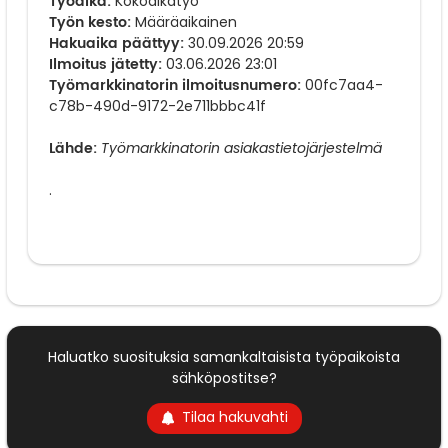
Työaika:
Kokoaikatyö
Työn kesto:
Määräaikainen
Hakuaika päättyy:
30.09.2026 20:59
Ilmoitus jätetty:
03.06.2026 23:01
Työmarkkinatorin ilmoitusnumero:
00fc7aa4-
c78b-490d-9172-2e711bbbc41f
Lähde:
Työmarkkinatorin asiakastietojärjestelmä
.
Haluatko suosituksia samankaltaisista työpaikoista
sähköpostitse?
Tilaa hakuvahti