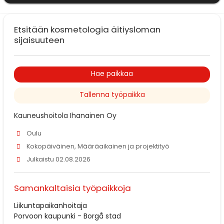
Etsitään kosmetologia äitiysloman
sijaisuuteen
Hae paikkaa
Tallenna työpaikka
Kauneushoitola Ihanainen Oy
Oulu
Kokopäiväinen, Määräaikainen ja projektityö
Julkaistu 02.08.2026
Samankaltaisia työpaikkoja
Liikuntapaikanhoitaja
Porvoon kaupunki - Borgå stad