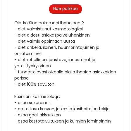
Hae paikkaa
Oletko Sinä hakemani Ihanainen ?
- olet valmistunut kosmetologiksi
- olet aidosti asiakaspalveluhenkinen
- olet valmis oppimaan uutta
- olet ahkera, iloinen, huumorintajuinen ja
omatoiminen
- olet rehellinen, joustava, innostunut ja
yhteistyökykyinen
- tunnet olevasi oikealla alalla ihanien asiakkaiden
parissa
- olet 100% savuton
Etsimäni kosmetologi :
- osaa sokeroinnit
- on taitava kasvo-, jalka- ja käsihoitojen tekijä
- osaa geelilakkauksen
- osaa kestotaivutuksen ja kulmien laminoinnin