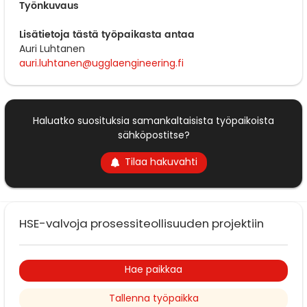
Työnkuvaus
Lisätietoja tästä työpaikasta antaa
Auri Luhtanen
auri.luhtanen@ugglaengineering.fi
Haluatko suosituksia samankaltaisista työpaikoista
sähköpostitse?
Tilaa hakuvahti
HSE-valvoja prosessiteollisuuden projektiin
Hae paikkaa
Tallenna työpaikka