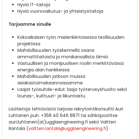
Hyviä IT-taitoja
Hyviä vuorovaikutus- ja yhteistyötaitoja
Tarjoamme sinulle
Kokoaikaisen työn mielenkiintoisessa teollisuuden
projektissa
Mahdollisuuden työskennellä osana
ammattitaitoista ja monikansallista tiimiä
Vastuullisen ja monipuolisen roolin merkittävässä
energia‑alan hankkeissa
Mahdollisuuden jatkoon muissa
asiakastoimeksiannoissamme
Laajat työsuhde-edut: laaja työterveyshuolto sekä
lounas-, kulttuuri- ja liikuntaetu
Lisätietoja tehtävästä tarjoaa rekrytointikonsultti Auri
Luhtanen puh. +358 40 646 8871 tai sähköpostitse
auri.luhtanen(at)ugglaengineering.fi sekä Valtteri
Rantala (
valtteri.rantala@ugglaengineering.fi
)