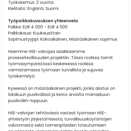
Työkokemus: 2 vuotta
Kielitaito: Englanti, Suomi
Työpaikkakuvauksen yhteenveto
Palkka: EUR 4 000 - EUR 4 500
Palkkakausi: Kuukausittain
Sopimustyyppi: Kokoaikainen, Määräaikainen sopimus
Haemme HSE-valvojaa asiakkaamme
prosessiteollisuuden projektiin. Tässä roolissa toimit
työmaaympäristössä keskeisessä roolissa
varmistamassa työmaan turvallista ja sujuvaa
työskentelyä.
Kyseessä on määräaikainen projekti, jonka aloitus on
lokakuun puolivälissä ja kesto arviolta marraskuun
puoliväliin–loppuun.
HSE-valvojan tehtävässä vastaat työmaan HSE-
yhteistyön järjestämisestä, turvallisuuskäytäntöjen
valvonnasta sekä toimenpiteiden toteutumisen