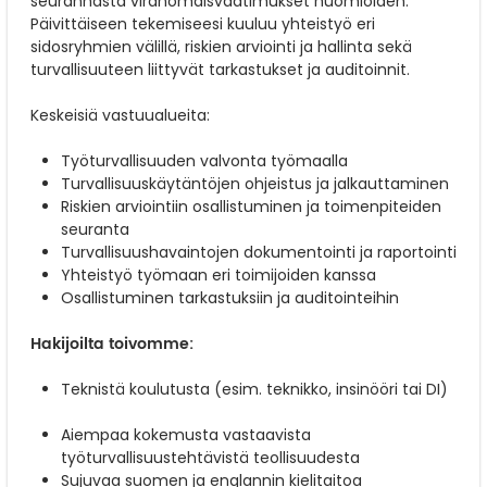
seurannasta viranomaisvaatimukset huomioiden.
Päivittäiseen tekemiseesi kuuluu yhteistyö eri
sidosryhmien välillä, riskien arviointi ja hallinta sekä
turvallisuuteen liittyvät tarkastukset ja auditoinnit.
Keskeisiä vastuualueita:
Työturvallisuuden valvonta työmaalla
Turvallisuuskäytäntöjen ohjeistus ja jalkauttaminen
Riskien arviointiin osallistuminen ja toimenpiteiden
seuranta
Turvallisuushavaintojen dokumentointi ja raportointi
Yhteistyö työmaan eri toimijoiden kanssa
Osallistuminen tarkastuksiin ja auditointeihin
Hakijoilta toivomme:
Teknistä koulutusta (esim. teknikko, insinööri tai DI)
Aiempaa kokemusta vastaavista
työturvallisuustehtävistä teollisuudesta
Sujuvaa suomen ja englannin kielitaitoa