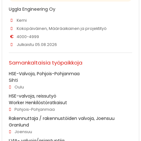
Uggla Engineering Oy
Kemi
Kokopäiväinen, Määräaikainen ja projektityö
€
4000-4999
Julkaistu 05.08.2026
Samankaltaisia työpaikkoja
HSE-Valvoja, Pohjois-Pohjanmaa
Sihti
Oulu
HSE-valvoja, reissutyö
Worker Henkilöstöratkaisut
Pohjois-Pohjanmaa
Rakennuttaja / rakennustöiden valvoja, Joensuu
Granlund
Joensuu
LVIA- valvoja/asiantuntija