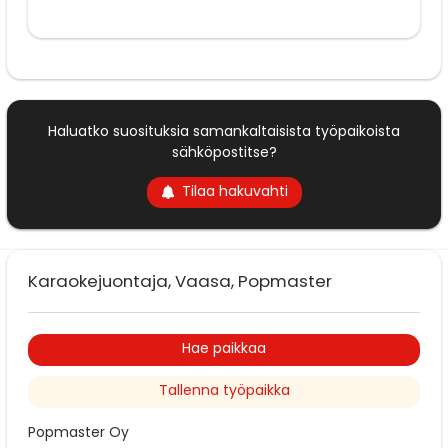
Haluatko suosituksia samankaltaisista työpaikoista
sähköpostitse?
Tilaa hakuvahti
Karaokejuontaja, Vaasa, Popmaster
Hae paikkaa
Tallenna työpaikka
Popmaster Oy