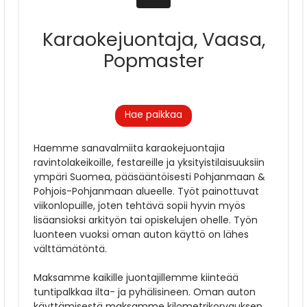
Karaokejuontaja, Vaasa,
Popmaster
Hae paikkaa
Haemme sanavalmiita karaokejuontajia
ravintolakeikoille, festareille ja yksityistilaisuuksiin
ympäri Suomea, pääsääntöisesti Pohjanmaan &
Pohjois-Pohjanmaan alueelle. Työt painottuvat
viikonlopuille, joten tehtävä sopii hyvin myös
lisäansioksi arkityön tai opiskelujen ohelle. Työn
luonteen vuoksi oman auton käyttö on lähes
välttämätöntä.
Maksamme kaikille juontajillemme kiinteää
tuntipalkkaa ilta- ja pyhälisineen. Oman auton
käyttämisestä maksamme kilometrikorvauksen.