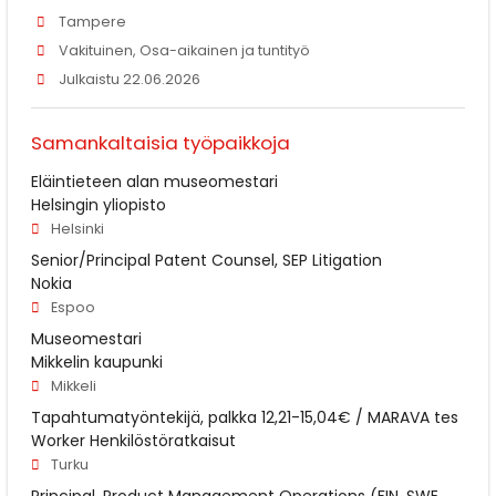
Tampere
Vakituinen, Osa-aikainen ja tuntityö
Julkaistu 22.06.2026
Samankaltaisia työpaikkoja
Eläintieteen alan museomestari
Helsingin yliopisto
Helsinki
Senior/Principal Patent Counsel, SEP Litigation
Nokia
Espoo
Museomestari
Mikkelin kaupunki
Mikkeli
Tapahtumatyöntekijä, palkka 12,21-15,04€ / MARAVA tes
Worker Henkilöstöratkaisut
Turku
Principal, Product Management Operations (FIN, SWE,