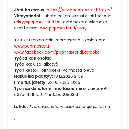
Jätä hakemus:
https://www.popmaster.fi/rekry/
Yhteystiedot:
Lähetä hakemuksesi osoitteeseen
rekry@popmaster.fi
tai täytä hakemuslomake
osoitteessa
www.popmaster.fi/rekry
.
Tutustu tarkemmin Popmasterin toimintaan:
www.popmaster.fi
www.facebook.com/popmaster.dj.karaoke
Työpaikan osoite:
Työaika:
Osa-aikatyö
Työn kesto:
Toistaiseksi voimassa oleva
Hakuaika päättyy:
18.12.2026 21:59
Ilmoitus jätetty:
22.06.2026 10:46
Työmarkkinatorin ilmoitusnumero:
aaebce9f-
d675-431f-bf07-e8dbd069631d
Lähde:
Työmarkkinatorin asiakastietojärjestelmä
.