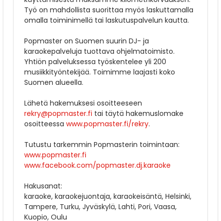
Työ on mahdollista suorittaa myös laskuttamalla
omalla toiminimellä tai laskutuspalvelun kautta.
Popmaster on Suomen suurin DJ- ja
karaokepalveluja tuottava ohjelmatoimisto.
Yhtiön palveluksessa työskentelee yli 200
musiikkityöntekijää. Toimimme laajasti koko
Suomen alueella.
Lähetä hakemuksesi osoitteeseen
rekry@popmaster.fi
tai täytä hakemuslomake
osoitteessa
www.popmaster.fi/rekry
.
Tutustu tarkemmin Popmasterin toimintaan:
www.popmaster.fi
www.facebook.com/popmaster.dj.karaoke
Hakusanat:
karaoke, karaokejuontaja, karaokeisäntä, Helsinki,
Tampere, Turku, Jyväskylä, Lahti, Pori, Vaasa,
Kuopio, Oulu