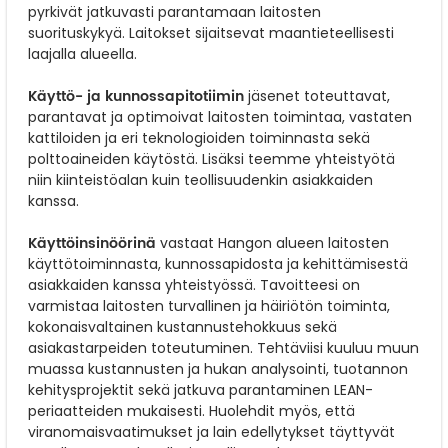
pyrkivät jatkuvasti parantamaan laitosten
suorituskykyä. Laitokset sijaitsevat maantieteellisesti
laajalla alueella.
Käyttö- ja kunnossapitotiimin
jäsenet toteuttavat,
parantavat ja optimoivat laitosten toimintaa, vastaten
kattiloiden ja eri teknologioiden toiminnasta sekä
polttoaineiden käytöstä. Lisäksi teemme yhteistyötä
niin kiinteistöalan kuin teollisuudenkin asiakkaiden
kanssa.
Käyttöinsinöörinä
vastaat Hangon alueen laitosten
käyttötoiminnasta, kunnossapidosta ja kehittämisestä
asiakkaiden kanssa yhteistyössä. Tavoitteesi on
varmistaa laitosten turvallinen ja häiriötön toiminta,
kokonaisvaltainen kustannustehokkuus sekä
asiakastarpeiden toteutuminen. Tehtäviisi kuuluu muun
muassa kustannusten ja hukan analysointi, tuotannon
kehitysprojektit sekä jatkuva parantaminen LEAN-
periaatteiden mukaisesti. Huolehdit myös, että
viranomaisvaatimukset ja lain edellytykset täyttyvät