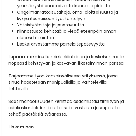
ymmärrystä ennakoivasta kunnossapidosta
Ongelmanratkaisutaitoja, oma-aloitteisuutta ja
kykyä itsenäiseen työskentelyyn
Yhteistyötaitoja ja joustavuutta
Kiinnostusta kehittää ja viedä eteenpäin oman
alueesi toimintaa
Lisäksi arvostamme painelaitepätevyyttä
Lupaamme sinulle
mielenkiintoisen ja keskeisen roolin
nopeasti kehittyvän ja kasvavan liiketoiminnan parissa.
Tarjoamme työn kansainvälisessä yrityksessä, jossa
sinua haastetaan monipuolisilla ja vaihtelevilla
tehtävillä.
Saat mahdollisuuden kehittää osaamistasi tiimityön ja
asiakaskontaktien kautta, sekä vastuuta ja vapautta
tehdä päätöksiä työarjessa.
Hakeminen