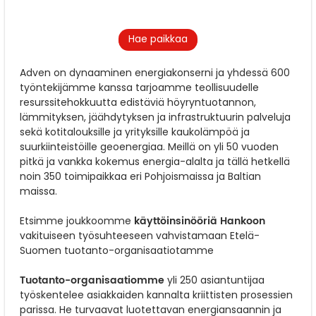
Hae paikkaa
Adven on dynaaminen energiakonserni ja yhdessä 600
työntekijämme kanssa tarjoamme teollisuudelle
resurssitehokkuutta edistäviä höyryntuotannon,
lämmityksen, jäähdytyksen ja infrastruktuurin palveluja
sekä kotitalouksille ja yrityksille kaukolämpöä ja
suurkiinteistöille geoenergiaa. Meillä on yli 50 vuoden
pitkä ja vankka kokemus energia-alalta ja tällä hetkellä
noin 350 toimipaikkaa eri Pohjoismaissa ja Baltian
maissa.
käyttöinsinööriä Hankoon
Etsimme joukkoomme
vakituiseen työsuhteeseen
vahvistamaan Etelä-
Suomen tuotanto-organisaatiotamme
Tuotanto-organisaatiomme
yli 250 asiantuntijaa
työskentelee asiakkaiden kannalta kriittisten prosessien
parissa. He turvaavat luotettavan energiansaannin ja