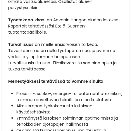
omalla vastuualueellasi. Osallistut alueen
päivystysrinkiin.
Työntekopaikkasi
on Advenin Hangon alueen laitokset.
Raportoit tehtävässäsi Etelä-Suomen
tuotantopäällikölle.
Turvallisuus
on meille ensiarvoisen tärkeää.
Tavoitteemme on nolla työtapaturmaa, ja pyrimme
yhdessä ylläpitämään huipputason
turvallisuuskulttuuria. Tiimikavereilta saa aina apua ja
tukea tarvittaessa.
Menestyäksesi tehtävässä toivomme sinulta
Prosessi-, sähkö-, energia- tai automaatiotekniikan,
tai muun soveltuvan teknillisen alan koulutusta
Aikaisempaa työkokemusta laitoksen
käyttötehtävistä
Ymmärrystä laitoksen toiminnan optimoinnista ja
tehokkaiden ajotapojen hallinnasta
Osaamista kunnossapidon suunnittelusta ja