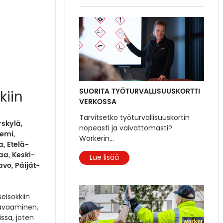
SUORITA TYÖTURVALLISUUSKORTTI
kiin
VERKOSSA
Tarvitsetko työturvallisuuskortin
rskylä,
nopeasti ja vaivattomasti?
Kemi,
Workerin
...
a, Etelä-
a, Keski-
Lue lisää
vo, Päijät-
eisokkiin
 avaaminen,
issa, joten