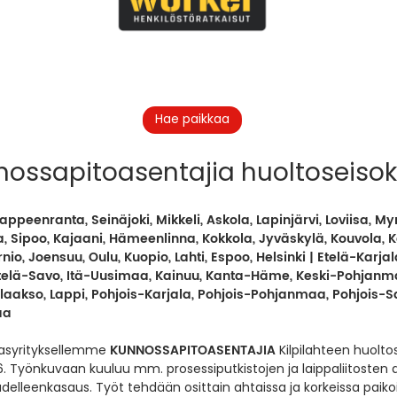
Hae paikkaa
ossapitoasentajia huoltoseisok
Lappeenranta, Seinäjoki, Mikkeli, Askola, Lapinjärvi, Loviisa, My
a, Sipoo, Kajaani, Hämeenlinna, Kokkola, Jyväskylä, Kouvola, 
nio, Joensuu, Oulu, Kuopio, Lahti, Espoo, Helsinki | Etelä-Karjal
elä-Savo, Itä-Uusimaa, Kainuu, Kanta-Häme, Keski-Pohjanma
aakso, Lappi, Pohjois-Karjala, Pohjois-Pohjanmaa, Pohjois-Sa
aa
KUNNOSSAPITOASENTAJIA
asyrityksellemme
Kilpilahteen
huoltos
6. Työnkuvaan kuuluu mm. prosessiputkistojen ja laippaliitosten
udelleenkasaus.
Työt tehdään osittain ahtaissa ja korkeissa paiko