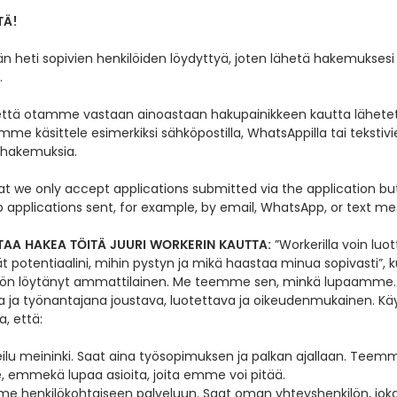
TÄ!
än heti sopivien henkilöiden löydyttyä, joten lähetä hakemuksesi
.
että otamme vastaan ainoastaan hakupainikkeen kautta lähete
e käsittele esimerkiksi sähköpostilla, WhatsAppilla tai tekstivie
öhakemuksia.
at
we
only
accept
applications
submitted
via
the
application
bu
b applications sent, for example, by email, WhatsApp, or text m
TAA HAKEA TÖITÄ JUURI WORKERIN KAUTTA:
”Workerilla voin luot
t potentiaalini, mihin pystyn ja mikä haastaa minua sopivasti”, k
ön löytänyt ammattilainen. Me teemme sen, minkä lupaamm
ana ja työnantajana joustava, luotettava ja oikeudenmukainen. K
, että:
reilu meininki. Saat aina työsopimuksen ja palkan ajallaan. Tee
emmekä lupaa asioita, joita emme voi pitää.
 henkilökohtaiseen palveluun. Saat oman yhteyshenkilön, joka