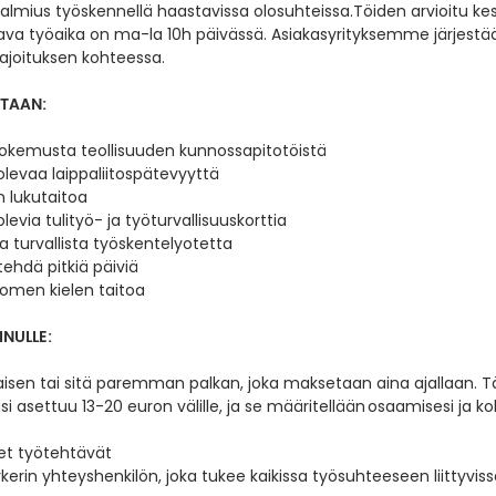
valmius työskennellä haastavissa olosuhteissa.
Töiden arvioitu ke
stava työaika on ma-la 10h päivässä. Asiakasyrityksemme järjestä
ajoituksen kohteessa.
TAAN:
kemusta teollisuuden kunnossapitotöistä
levaa laippaliitospätevyyttä
n lukutaitoa
evia tulityö- ja työturvallisuuskorttia
ja turvallista työskentelyotetta
tehdä pitkiä päiviä
omen kielen taitoa
NULLE:
isen tai sitä paremman palkan, joka maksetaan aina ajallaan. T
si asettuu 13-20 euron välille, ja se määritellään osaamisesi ja 
et työtehtävät
rin yhteyshenkilön, joka tukee kaikissa työsuhteeseen liittyviss