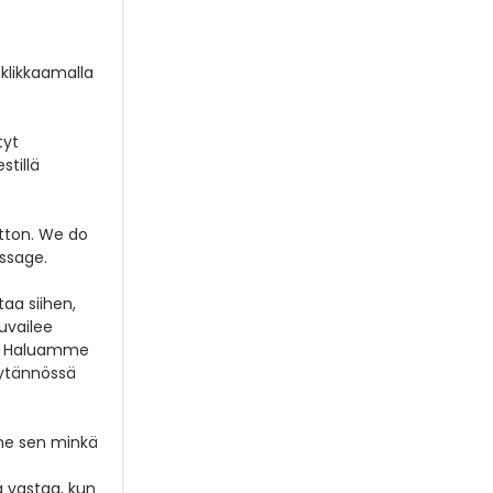
 klikkaamalla
tyt
stillä
tton
.
We do
essage.
taa siihen,
uvailee
e. Haluamme
äytännössä
mme sen minkä
 vastaa, kun