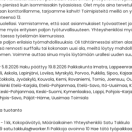
in pienissä kuin isommissakin työasioissa. Olet myös aina tervetul
an konttorillamme, tarjoamme kahvit! Toimipisteitä meillä on 
teensä 13.
lellasi. Varmistamme, että saat asianmukaiset työvaatteet ja
 myös erityisen paljon työturvallisuuteen. Yhteyshenkilösi my
ittaessa työelämän kiemuroissa.
aljon erilaisia työmahdollisuuksia. Oli tähtäimessäsi sitten alas
ä rennosti surffailu tai kokonaan uusi ala, meiltä löytyy mahdoll
omen. Voimme auttaa sinua myös löytämään urallesi uuden su
y
5.8.2026
Haku päättyy
19.8.2026
Paikkakunta
Imatra, Lappeenra
li, Askola, Lapinjärvi, Loviisa, Myrskylä, Porvoo, Pukkila, Sipoo, Kajaan
okkola, Jyväskylä, Kouvola, Kemi, Rovaniemi, Tornio, Joensuu, Ou
elsinki Etelä-Karjala, Etelä-Pohjanmaa, Etelä-Savo, Itä-Uusimaa, 
ski-Pohjanmaa, Keski-Suomi, Kymenlaakso, Lappi, Pohjois-Karjal
hjois-Savo, Päijät-Häme, Uusimaa
Toimiala
ja tuotanto
v - 1 kk, Kokopäivätyö, Määräaikainen
Yhteyshenkilö
Satu Takkula
99
satu.takkula@worker.fi
Paikkoja avoinna
10
Hae tätä työpaikka