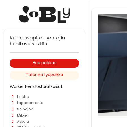
Kunnossapitoasentajia
huoltoseisokkiin
Hae paikkaa
Tallenna työpaikka
Worker Henkilöstöratkaisut
Imatra
Lappeenranta
Seinäjoki
Mikkeli
Askola