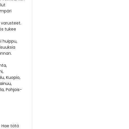
lut
ympäri
 varusteet.
ös tukee
i huippu,
isuuksia
unnan.
nta,
i,
lu, Kuopio,
Kainuu,
a, Pohjois-
a
Hae tätä