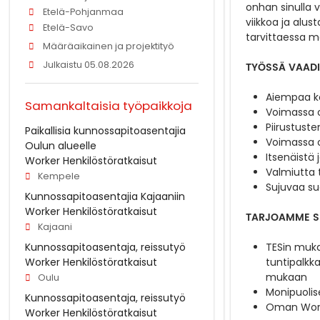
onhan sinulla 
Etelä-Pohjanmaa
viikkoa ja alu
Etelä-Savo
tarvittaessa m
Määräaikainen ja projektityö
Julkaistu 05.08.2026
TYÖSSÄ VAADI
Aiempaa ko
Samankaltaisia työpaikkoja
Voimassa o
Piirustuste
Paikallisia kunnossapitoasentajia
Voimassa ol
Oulun alueelle
Itsenäistä 
Worker Henkilöstöratkaisut
Valmiutta 
Kempele
Sujuvaa su
Kunnossapitoasentajia Kajaaniin
Worker Henkilöstöratkaisut
TARJOAMME SI
Kajaani
Kunnossapitoasentaja, reissutyö
TESin muka
Worker Henkilöstöratkaisut
tuntipalkka
mukaan
Oulu
Monipuolis
Kunnossapitoasentaja, reissutyö
Oman Worke
Worker Henkilöstöratkaisut