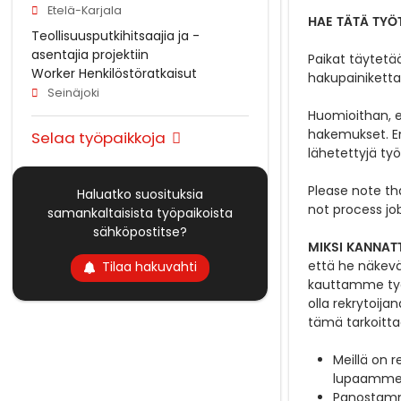
Etelä-Karjala
HAE TÄTÄ TYÖ
Teollisuusputkihitsaajia ja -
asentajia projektiin
Paikat täytetä
Worker Henkilöstöratkaisut
hakupainiketta
Seinäjoki
Huomioithan, 
hakemukset. Emm
Selaa työpaikkoja
lähetettyjä ty
Please
note
th
Haluatko suosituksia
not process jo
samankaltaisista työpaikoista
sähköpostitse?
MIKSI KANNAT
että he näkevä
Tilaa hakuvahti
kauttamme ty
olla rekrytoij
tämä tarkoittaa
Meillä on 
lupaamme, 
Panostamme