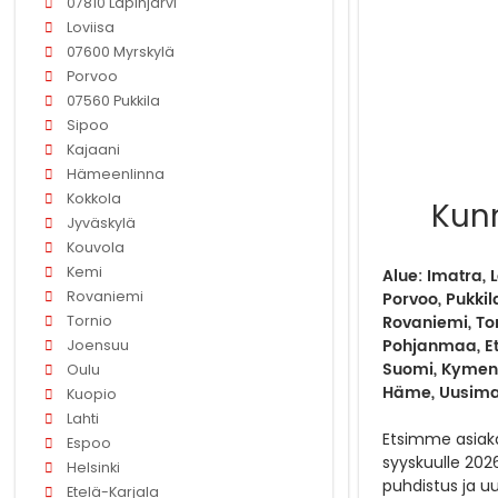
07810 Lapinjärvi
Loviisa
07600 Myrskylä
Porvoo
07560 Pukkila
Sipoo
Kajaani
Hämeenlinna
Kokkola
Kunn
Jyväskylä
Kouvola
Kemi
Alue: Imatra, 
Rovaniemi
Porvoo, Pukkil
Rovaniemi, Tor
Tornio
Pohjanmaa, Et
Joensuu
Suomi, Kymenl
Oulu
Häme, Uusim
Kuopio
Lahti
Etsimme asiak
Espoo
syyskuulle 202
Helsinki
puhdistus ja u
Etelä-Karjala