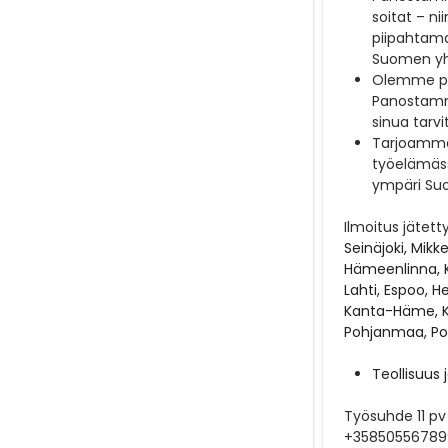
soitat – ni
piipahtama
Suomen yh
Olemme puo
Panostamme
sinua tarv
Tarjoamme p
työelämäss
ympäri Su
Ilmoitus jätett
Seinäjoki, Mikke
Hämeenlinna, K
Lahti, Espoo, H
Kanta-Häme, Ke
Pohjanmaa, Po
Teollisuus 
Työsuhde
11 p
+3585055678