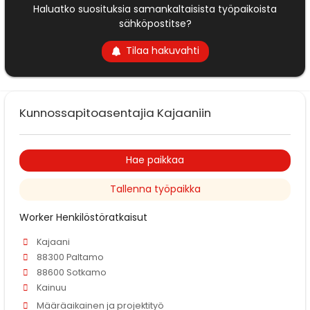
Haluatko suosituksia samankaltaisista työpaikoista
sähköpostitse?
Tilaa hakuvahti
Kunnossapitoasentajia Kajaaniin
Hae paikkaa
Tallenna työpaikka
Worker Henkilöstöratkaisut
Kajaani
88300 Paltamo
88600 Sotkamo
Kainuu
Määräaikainen ja projektityö