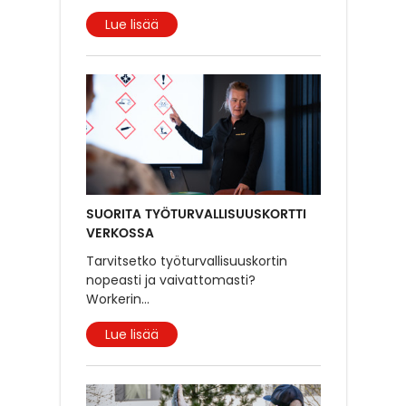
Lue lisää
SUORITA TYÖTURVALLISUUSKORTTI
VERKOSSA
Tarvitsetko työturvallisuuskortin
nopeasti ja vaivattomasti?
Workerin
...
Lue lisää