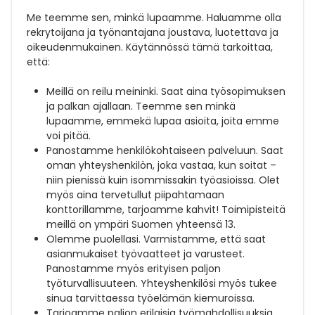
Me teemme sen, minkä lupaamme. Haluamme olla
rekrytoijana ja työnantajana joustava, luotettava ja
oikeudenmukainen. Käytännössä tämä tarkoittaa,
että:
Meillä on reilu meininki. Saat aina työsopimuksen
ja palkan ajallaan. Teemme sen minkä
lupaamme, emmekä lupaa asioita, joita emme
voi pitää.
Panostamme henkilökohtaiseen palveluun. Saat
oman yhteyshenkilön, joka vastaa, kun soitat –
niin pienissä kuin isommissakin työasioissa. Olet
myös aina tervetullut piipahtamaan
konttorillamme, tarjoamme kahvit! Toimipisteitä
meillä on ympäri Suomen yhteensä 13.
Olemme puolellasi. Varmistamme, että saat
asianmukaiset työvaatteet ja varusteet.
Panostamme myös erityisen paljon
työturvallisuuteen. Yhteyshenkilösi myös tukee
sinua tarvittaessa työelämän kiemuroissa.
Tarjoamme paljon erilaisia työmahdollisuuksia.