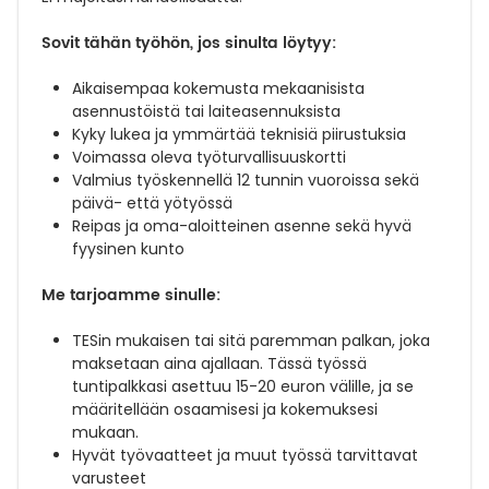
Sovit tähän työhön, jos sinulta löytyy:
Aikaisempaa kokemusta mekaanisista
asennustöistä tai laiteasennuksista
Kyky lukea ja ymmärtää teknisiä piirustuksia
Voimassa oleva työturvallisuuskortti
Valmius työskennellä 12 tunnin vuoroissa sekä
päivä- että yötyössä
Reipas ja oma-aloitteinen asenne sekä hyvä
fyysinen kunto
Me tarjoamme sinulle:
TESin mukaisen tai sitä paremman palkan, joka
maksetaan aina ajallaan. Tässä työssä
tuntipalkkasi asettuu 15-20 euron välille, ja se
määritellään osaamisesi ja kokemuksesi
mukaan.
Hyvät työvaatteet ja muut työssä tarvittavat
varusteet