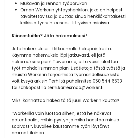
Mukavan ja rennon työporukan
Oman Workerin yhteyshenkilön, joka on helposti
tavoitettavissa ja auttaa sinua henkilökohtaisesti
kaikissa työsuhteeseesi liittyvissä asioissa
Kiinnostuitko? Jätä hakemuksesi!
Jätä hakemuksesi klikkaamalla hakupainiketta.
Käymme hakemuksia läpi jatkuvasti, eli jätä
hakemuksesi pian! Toivomme, että voisit aloittaa
työt mahdollisimman pian. Lisätietoja tästä työstä ja
muista Workerin tarjoamista työmahdollisuuksista
voit kysyä arkisin Terhiltä puhelimitse 050 544 6533
tai sähköpostilla
terhi.karresmaa@worker.fi
.
Miksi kannattaa hakea töitä juuri Workerin kautta?
”Workerilla voin luottaa siihen, että he näkevät
potentiaalini, mihin pystyn ja mikä haastaa minua
sopivasti”, kuvailee kauttamme työn löytänyt
ammattilainen.