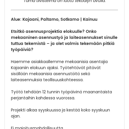
Tämä tiivistelmä on luotu tekoälyn avulla.
Alue: Kajaani, Paltamo, Sotkamo | Kainuu
Etsitkö asennusprojektia elokuulle?
Onko
mekaaninen asennustyö ja laiteasennukset sinulle
tuttua tekemistä – ja olet valmis tekemään pitkiä
työpäiviä?
Haemme asiakkaallemme mekaanisia asentajia
Kajaaniin elokuun ajaksi. Työtehtävät pitävät
sisällään mekaanisia asennustöitä sekä
laiteasennuksia teollisuuskohteessa.
Työtä tehdään 12 tunnin työpäivinä maanantaista
perjantaihin kahdessa vuorossa.
Projekti alkaa syyskuussa ja kestää koko syyskuun
ajan.
Ei majoitusmahdollisuutta.