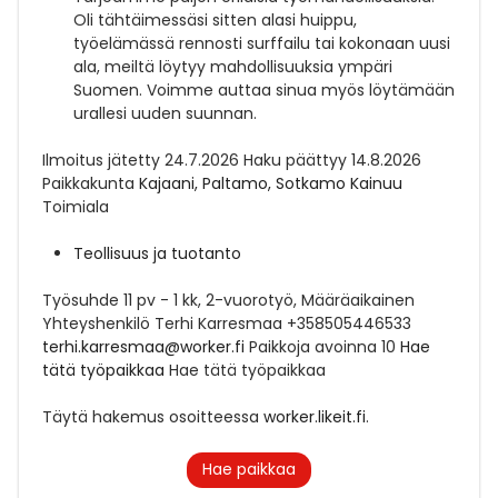
Oli tähtäimessäsi sitten alasi huippu,
työelämässä rennosti surffailu tai kokonaan uusi
ala, meiltä löytyy mahdollisuuksia ympäri
Suomen. Voimme auttaa sinua myös löytämään
urallesi uuden suunnan.
Ilmoitus jätetty
24.7.2026
Haku päättyy
14.8.2026
Paikkakunta
Kajaani, Paltamo, Sotkamo Kainuu
Toimiala
Teollisuus ja tuotanto
Työsuhde
11 pv - 1 kk, 2-vuorotyö, Määräaikainen
Yhteyshenkilö
Terhi Karresmaa +358505446533
terhi.karresmaa@worker.fi
Paikkoja avoinna
10
Hae
tätä työpaikkaa
Hae tätä työpaikkaa
Täytä hakemus osoitteessa
worker.likeit.fi
.
Hae paikkaa