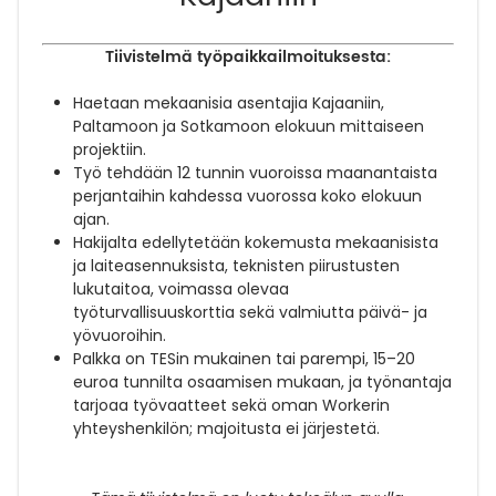
Tiivistelmä työpaikkailmoituksesta:
Haetaan mekaanisia asentajia Kajaaniin,
Paltamoon ja Sotkamoon elokuun mittaiseen
projektiin.
Työ tehdään 12 tunnin vuoroissa maanantaista
perjantaihin kahdessa vuorossa koko elokuun
ajan.
Hakijalta edellytetään kokemusta mekaanisista
ja laiteasennuksista, teknisten piirustusten
lukutaitoa, voimassa olevaa
työturvallisuuskorttia sekä valmiutta päivä- ja
yövuoroihin.
Palkka on TESin mukainen tai parempi, 15–20
euroa tunnilta osaamisen mukaan, ja työnantaja
tarjoaa työvaatteet sekä oman Workerin
yhteyshenkilön; majoitusta ei järjestetä.