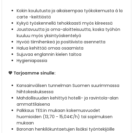
Kokin koulutusta ja aikaisempaa työkokemusta á la
carte -keittiöstä
Kykyä työskennellä tehokkaasti myös kiireessä
Joustavuutta ja oma-aloitteisuutta, koska työhön
kuuluu myös yksintyöskentelyä
Hyvää tiimihenkeä ja positiivista asennetta
Halua kehittää omaa osaamista
Sujuvaa englannin kielen taitoa
Hygieniapassia
💙 Tarjoamme sinulle:
Kansainvälisen tunnelman Suomen suurimmassa
hiihtokeskuksessa
Mahdollisuuden kehittyä hotelli- ja ravintola-alan
ammattilaisena
Palkkaus TES:in mukaan kokemusvuodet
huomioiden (13,70 - 15,04€/h) tai sopimuksen
mukaan
Baronan henkilökuntaetujen lisäksi työntekijöille