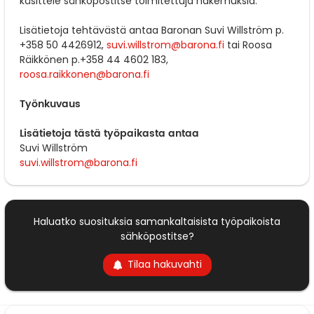
käsittele sähköpostitse toimitettuja hakemuksia.
Lisätietoja tehtävästä antaa Baronan
Suvi Willström p.
+358 50 4426912,
suvi.willstrom@barona.fi
tai
Roosa
Räikkönen p.+358 44 4602 183,
roosa.raikkonen@barona.fi
Työnkuvaus
Lisätietoja tästä työpaikasta antaa
Suvi Willström
suvi.willstrom@barona.fi
Haluatko suosituksia samankaltaisista työpaikoista
sähköpostitse?
Tilaa hakuvahti