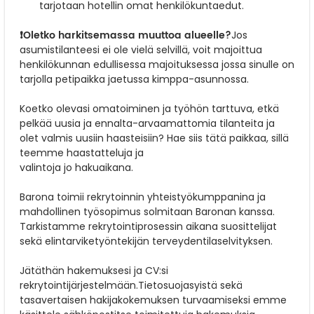
tarjotaan hotellin omat henkilökuntaedut.
❗Oletko harkitsemassa muuttoa alueelle?
Jos
asumistilanteesi ei ole vielä selvillä, voit majoittua
henkilökunnan edullisessa majoituksessa jossa sinulle on
tarjolla petipaikka jaetussa kimppa-asunnossa.
Koetko olevasi omatoiminen ja työhön tarttuva, etkä
pelkää uusia ja ennalta-arvaamattomia tilanteita ja
olet valmis uusiin haasteisiin? Hae siis tätä paikkaa, sillä
teemme haastatteluja ja
valintoja jo hakuaikana.
Barona toimii rekrytoinnin yhteistyökumppanina ja
mahdollinen työsopimus solmitaan Baronan kanssa.
Tarkistamme rekrytointiprosessin aikana suosittelijat
sekä elintarviketyöntekijän terveydentilaselvityksen.
Jätäthän hakemuksesi ja CV:si
rekrytointijärjestelmään.Tietosuojasyistä sekä
tasavertaisen hakijakokemuksen turvaamiseksi emme