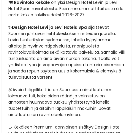
🍽️ Ravintola Kekäle
on yksi Design Hotel Levin ja Levi
Hotel Span ravintoloista. Etsimme ammattitaitoista á la
carte kokkia talvikaudeksi 2026-2027.
✨Design Hotel Levi ja Levi Hotels Spa
sijaitsevat
Suomen johtavan hiihtokeskuksen rinteiden juurella,
Levin tunturikylän sydämessä, lähellä kylpylämme
altaita ja hyvinvointipalveluita, monipuolista
ravintolavalikoimaa sekä kattavia palveluita. Samalla villi
tunturiluonto on aina aivan nurkan takana. Täällä voit
yhdistää työn ja vapaa-ajan upeissa tunturimaisemissa
ja saada repun täyteen uusia kokemuksia & elämyksiä
tulevaisuutta varten!
🍖Avoin hiiligrillikeittiö on Suomessa ainutlaatuinen:
loimuava tuli, kekäleiden rätinä ja valmistuvien
annosten huumaava tuoksu yhdistettynä lähellä
tuotettuihin ja aitoihin lappilaisiin makuihin luovat
ainutlaatuisen ravintolaelämyksen.
🍳 Kekäleen Premium-aamiainen sisältyy Design Hotel