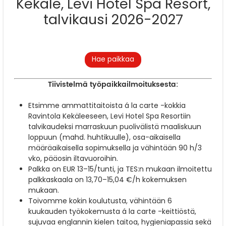
Kekäle, Levi Hotel Spa Resort,
talvikausi 2026-2027
Hae paikkaa
Tiivistelmä työpaikkailmoituksesta:
Etsimme ammattitaitoista á la carte -kokkia
Ravintola Kekäleeseen, Levi Hotel Spa Resortiin
talvikaudeksi marraskuun puolivälistä maaliskuun
loppuun (mahd. huhtikuulle), osa-aikaisella
määräaikaisella sopimuksella ja vähintään 90 h/3
vko, pääosin iltavuoroihin.
Palkka on EUR 13–15/tunti, ja TES:n mukaan ilmoitettu
palkkaskaala on 13,70–15,04 €/h kokemuksen
mukaan.
Toivomme kokin koulutusta, vähintään 6
kuukauden työkokemusta á la carte -keittiöstä,
sujuvaa englannin kielen taitoa, hygieniapassia sekä