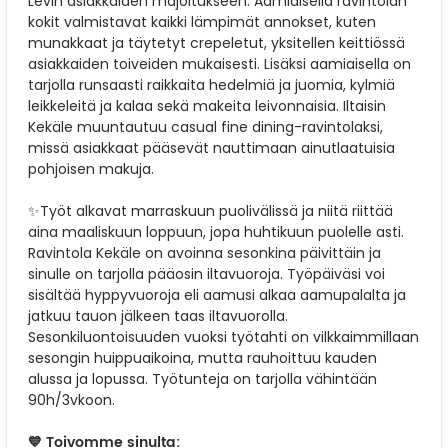
Levin asiakkaiden majoitukseen. Aamiaisella ravintolan
kokit valmistavat kaikki lämpimät annokset, kuten
munakkaat ja täytetyt crepeletut, yksitellen keittiössä
asiakkaiden toiveiden mukaisesti. Lisäksi aamiaisella on
tarjolla runsaasti raikkaita hedelmiä ja juomia, kylmiä
leikkeleitä ja kalaa sekä makeita leivonnaisia. Iltaisin
Kekäle muuntautuu casual fine dining-ravintolaksi,
missä asiakkaat pääsevät nauttimaan ainutlaatuisia
pohjoisen makuja.
✨Työt alkavat marraskuun puolivälissä ja niitä riittää
aina maaliskuun loppuun, jopa huhtikuun puolelle asti.
Ravintola Kekäle on avoinna sesonkina päivittäin ja
sinulle on tarjolla pääosin iltavuoroja. Työpäiväsi voi
sisältää hyppyvuoroja eli aamusi alkaa aamupalalta ja
jatkuu tauon jälkeen taas iltavuorolla.
Sesonkiluontoisuuden vuoksi työtahti on vilkkaimmillaan
sesongin huippuaikoina, mutta rauhoittuu kauden
alussa ja lopussa.
Työtunteja on tarjolla vähintään
90h/3vkoon.
💙 Toivomme sinulta: