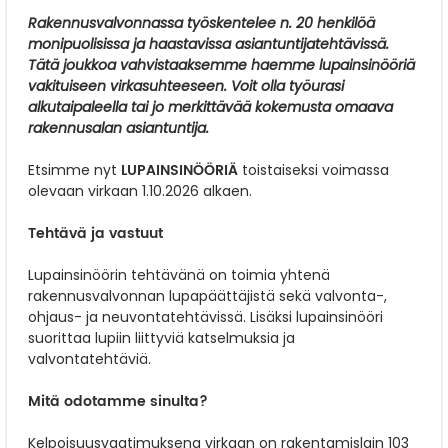
Rakennusvalvonnassa työskentelee n. 20 henkilöä
monipuolisissa ja haastavissa asiantuntijatehtävissä.
Tätä joukkoa vahvistaaksemme haemme lupainsinööriä
vakituiseen virkasuhteeseen. Voit olla työurasi
alkutaipaleella tai jo merkittävää kokemusta omaava
rakennusalan asiantuntija.
LUPAINSINÖÖRIÄ
Etsimme nyt
toistaiseksi voimassa
olevaan virkaan 1.10.2026 alkaen.
Tehtävä ja vastuut
Lupainsinöörin tehtävänä on toimia yhtenä
rakennusvalvonnan lupapäättäjistä sekä valvonta-,
ohjaus- ja neuvontatehtävissä. Lisäksi lupainsinööri
suorittaa lupiin liittyviä katselmuksia ja
valvontatehtäviä.
Mitä odotamme sinulta?
Kelpoisuusvaatimuksena virkaan on rakentamislain 103