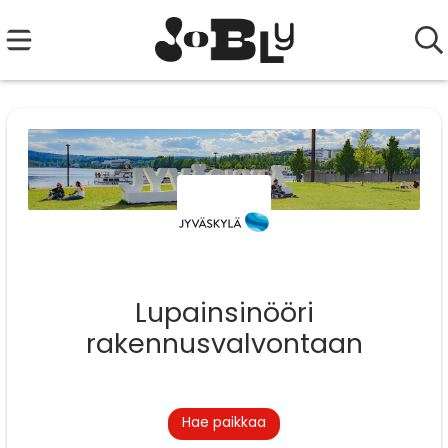
Lupainsinööri
rakennusvalvontaan
Hae paikkaa