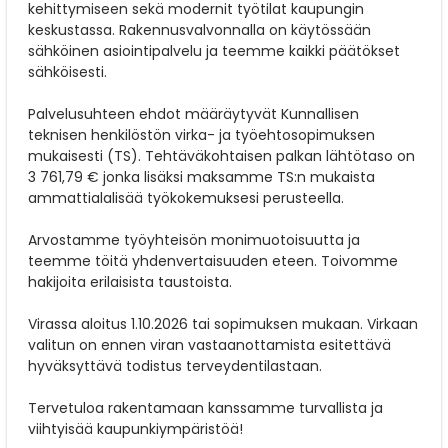
kehittymiseen sekä modernit työtilat kaupungin
keskustassa. Rakennusvalvonnalla on käytössään
sähköinen asiointipalvelu ja teemme kaikki päätökset
sähköisesti.
Palvelusuhteen ehdot määräytyvät Kunnallisen
teknisen henkilöstön virka- ja työehtosopimuksen
mukaisesti (TS). Tehtäväkohtaisen palkan lähtötaso on
3 761,79 € jonka lisäksi maksamme TS:n mukaista
ammattialalisää työkokemuksesi perusteella.
Arvostamme työyhteisön monimuotoisuutta ja
teemme töitä yhdenvertaisuuden eteen. Toivomme
hakijoita erilaisista taustoista.
Virassa aloitus 1.10.2026 tai sopimuksen mukaan. Virkaan
valitun on ennen viran vastaanottamista esitettävä
hyväksyttävä todistus terveydentilastaan.
Tervetuloa rakentamaan kanssamme turvallista ja
viihtyisää kaupunkiympäristöä!