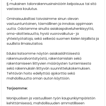
§ mukainen talonrakennusinsinöörin kelpoisuus tai sitä
vastaava koulutus.
Ominaisuuksiltasi toivoisimme sinun olevan
vastuuntuntoinen, täsmällinen ja innokas oppimaan
uutta. Odotamme sinulta asiakaspalveluhenkisyyttä,
oma-aloitteisuutta, hyviä vuorovaikutus- ja
yhteistyötaitoja, sekä selkeää suomen kielen kirjallista ja
suullista ilmaisutaitoa.
Eduksi katsomme näytön asiakaslähtöisestä
rakennusvalvontatyöstä, rakentamislain sekä
rakentamiseen liittyvien määräysten tuntemisesta
sekä rakennuksiin liittyvän suunnittelukokemuksen.
Tehtävän hoito edellyttää ajokorttia sekä
mahdollisuutta oman auton käyttöön.
Tarjoamme:
Monipuolisen ja vastuullisen työn kaupunkiympäristön
kehittämisessä, mahdollisuuden ammatilliseen