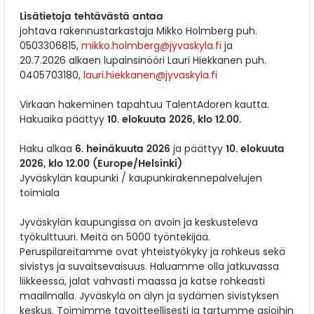
Lisätietoja tehtävästä antaa
johtava rakennustarkastaja Mikko Holmberg puh.
0503306815,
mikko.holmberg@jyvaskyla.fi
ja
20.7.2026 alkaen lupainsinööri Lauri Hiekkanen puh.
0405703180,
lauri.hiekkanen@jyvaskyla.fi
Virkaan hakeminen tapahtuu TalentAdoren kautta.
10. elokuuta 2026, klo 12.00.
Hakuaika päättyy
6. heinäkuuta 2026
10. elokuuta
Haku alkaa
ja päättyy
2026, klo 12.00
(Europe/Helsinki)
Jyväskylän kaupunki / kaupunkirakennepalvelujen
toimiala
Jyväskylän kaupungissa on avoin ja keskusteleva
työkulttuuri. Meitä on 5000 työntekijää.
Peruspilareitamme ovat yhteistyökyky ja rohkeus sekä
sivistys ja suvaitsevaisuus. Haluamme olla jatkuvassa
liikkeessä, jalat vahvasti maassa ja katse rohkeasti
maailmalla. Jyväskylä on älyn ja sydämen sivistyksen
keskus. Toimimme tavoitteellisesti ja tartumme asioihin