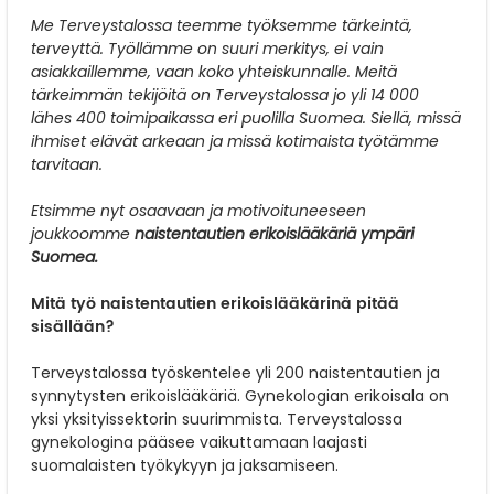
Me Terveystalossa teemme työksemme tärkeintä,
terveyttä. Työllämme on suuri merkitys, ei vain
asiakkaillemme, vaan koko yhteiskunnalle. Meitä
tärkeimmän tekijöitä on Terveystalossa jo yli 14 000
lähes 400 toimipaikassa eri puolilla Suomea. Siellä, missä
ihmiset elävät arkeaan ja missä kotimaista työtämme
tarvitaan.
Etsimme nyt osaavaan ja motivoituneeseen
joukkoomme
naistentautien erikoislääkäriä ympäri
Suomea.
Mitä työ naistentautien erikoislääkärinä pitää
sisällään?
Terveystalossa työskentelee yli 200 naistentautien ja
synnytysten erikoislääkäriä. Gynekologian erikoisala on
yksi yksityissektorin suurimmista. Terveystalossa
gynekologina pääsee vaikuttamaan laajasti
suomalaisten työkykyyn ja jaksamiseen.