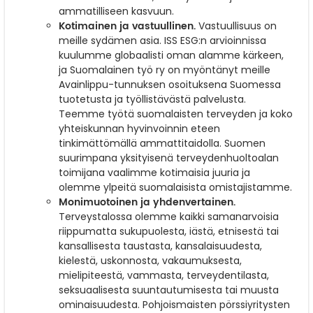
ammatilliseen kasvuun.
Kotimainen ja vastuullinen.
Vastuullisuus on
meille sydämen asia. ISS ESG:n arvioinnissa
kuulumme globaalisti oman alamme kärkeen,
ja Suomalainen työ ry on myöntänyt meille
Avainlippu-tunnuksen osoituksena Suomessa
tuotetusta ja työllistävästä palvelusta.
Teemme työtä suomalaisten terveyden ja koko
yhteiskunnan hyvinvoinnin eteen
tinkimättömällä ammattitaidolla. Suomen
suurimpana yksityisenä terveydenhuoltoalan
toimijana vaalimme kotimaisia juuria ja
olemme ylpeitä suomalaisista omistajistamme.
Monimuotoinen ja yhdenvertainen.
Terveystalossa olemme kaikki samanarvoisia
riippumatta sukupuolesta, iästä, etnisestä tai
kansallisesta taustasta, kansalaisuudesta,
kielestä, uskonnosta, vakaumuksesta,
mielipiteestä, vammasta, terveydentilasta,
seksuaalisesta suuntautumisesta tai muusta
ominaisuudesta. Pohjoismaisten pörssiyritysten