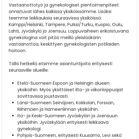
Vastaanottotyö ja gynekologiset pientoimenpiteet
onnistuvat lähes kaikissa yksiköissämme. Lisäksi
teemme leikkauksia seuraavissa yksiköissä:
Kamppi/Helsinki, Tampere, Pulssi/Turku, Kuopio, Oulu,
Lahti, Jyväskylä ja Joensuu. Loppuvaiheen erikoistuvana
gynekologina voit pitää meillä yleislääkärin
vastaanottoa, keskittyen gynekologisten potilaiden
hoitoon.
Tällä hetkellä etsimme asiantuntijoita erityisesti
seuraaville alueille:
Etelä-Suomeen Espoon ja Helsingin alueen
yksiköihin. Myös yksittäiset ilta- ja viikonloppuajat
sovittavissa joustavasti.
Länsi-Suomeen Seinäjoen, Kokkolan, Forssan,
Riihimäen ja Hämeenlinnan yksiköihin.
Itä- ja Keski-Suomeen Jyväskylän ja Joensuun
yksiköihin. Jyväskylään erityisesti leikkaava
gynekologi.
Pohjois-Suomeen, erityisesti Kuusamo, Levi sekä