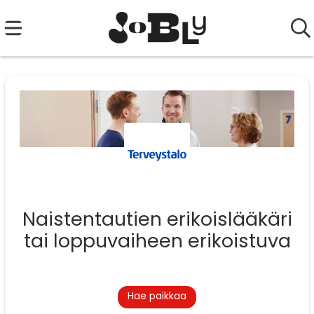
Naistentautien erikoislääkäri
tai loppuvaiheen erikoistuva
Hae paikkaa