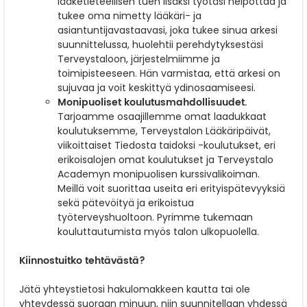
lääketieteellisen tuen lisäksi työtäsi helpottaa ja
tukee oma nimetty lääkäri- ja
asiantuntijavastaavasi, joka tukee sinua arkesi
suunnittelussa, huolehtii perehdytyksestäsi
Terveystaloon, järjestelmiimme ja
toimipisteeseen. Hän varmistaa, että arkesi on
sujuvaa ja voit keskittyä ydinosaamiseesi.
Monipuoliset koulutusmahdollisuudet.
Tarjoamme osaajillemme omat laadukkaat
koulutuksemme, Terveystalon Lääkäripäivät,
viikoittaiset Tiedosta taidoksi -koulutukset, eri
erikoisalojen omat koulutukset ja Terveystalo
Academyn monipuolisen kurssivalikoiman.
Meillä voit suorittaa useita eri erityispätevyyksiä
sekä pätevöityä ja erikoistua
työterveyshuoltoon. Pyrimme tukemaan
kouluttautumista myös talon ulkopuolella.
Kiinnostuitko tehtävästä?
Jätä yhteystietosi hakulomakkeen kautta tai ole
yhteydessä suoraan minuun, niin suunnitellaan yhdessä