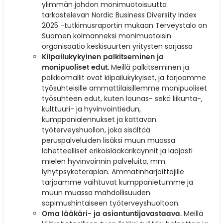
ylimmän johdon monimuotoisuutta
tarkastelevan Nordic Business Diversity Index
2025 -tutkimusraportin mukaan Terveystalo on
Suomen kolmanneksi monimuotoisin
organisaatio keskisuurten yritysten sarjassa
Kilpailukykyinen palkitseminen ja
monipuoliset edut.
Meillä palkitseminen ja
palkkiomallit ovat kilpailukykyiset, ja tarjoamme
työsuhteisille ammattilaisillemme monipuoliset
työsuhteen edut, kuten lounas- sekä liikunta-,
kulttuuri- ja hyvinvointiedun,
kumppanialennukset ja kattavan
työterveyshuollon, joka sisältää
peruspalveluiden lisäksi muun muassa
lähetteelliset erikoislääkärikäynnit ja laajasti
mielen hyvinvoinnin palveluita, mm.
lyhytpsykoterapian. Ammatinharjoittajille
tarjoamme vaihtuvat kumppanietumme ja
muun muassa mahdollisuuden
sopimushintaiseen työterveyshuoltoon.
Oma lääkäri- ja asiantuntijavastaava.
Meillä