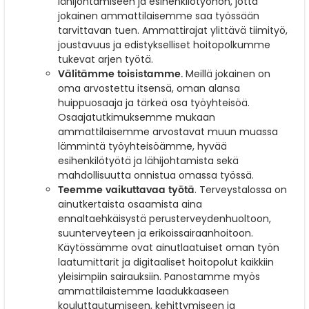
lähijohtamiseen ja esihenkilötyöhön, jotta
jokainen ammattilaisemme saa työssään
tarvittavan tuen. Ammattirajat ylittävä tiimityö,
joustavuus ja edistykselliset hoitopolkumme
tukevat arjen työtä.
Välitämme toisistamme.
Meillä jokainen on
oma arvostettu itsensä, oman alansa
huippuosaaja ja tärkeä osa työyhteisöä.
Osaajatutkimuksemme mukaan
ammattilaisemme arvostavat muun muassa
lämmintä työyhteisöämme, hyvää
esihenkilötyötä ja lähijohtamista sekä
mahdollisuutta onnistua omassa työssä.
Teemme vaikuttavaa työtä
. Terveystalossa on
ainutkertaista osaamista aina
ennaltaehkäisystä perusterveydenhuoltoon,
suunterveyteen ja erikoissairaanhoitoon.
Käytössämme ovat ainutlaatuiset oman työn
laatumittarit ja digitaaliset hoitopolut kaikkiin
yleisimpiin sairauksiin. Panostamme myös
ammattilaistemme laadukkaaseen
kouluttautumiseen, kehittymiseen ja