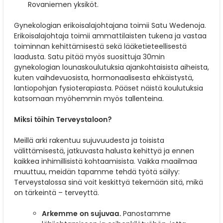
Rovaniemen yksiköt.
Gynekologian erikoisalajohtajana toimii Satu Wedenoja.
Erikoisalajohtaja toimii ammattilaisten tukena ja vastaa
toiminnan kehittämisestä sekä lääketieteellisestä
laadusta. Satu pitää myös suosittuja 30min
gynekologian lounaskoulutuksia ajankohtaisista aiheista,
kuten vaihdevuosista, hormonaalisesta ehkäistystä,
lantiopohjan fysioterapiasta. Pääset näistä koulutuksia
katsomaan myöhemmin myös tallenteina.
Miksi töihin Terveystaloon?
Meillä arki rakentuu sujuvuudesta ja toisista
välittämisestä, jatkuvasta halusta kehittyä ja ennen
kaikkea inhimillisistä kohtaamisista. Vaikka maailmaa
muuttuu, meidän tapamme tehdä työtä säilyy:
Terveystalossa sinä voit keskittyä tekemään sitä, mikä
on tärkeintä – terveyttä.
Arkemme on sujuvaa.
Panostamme