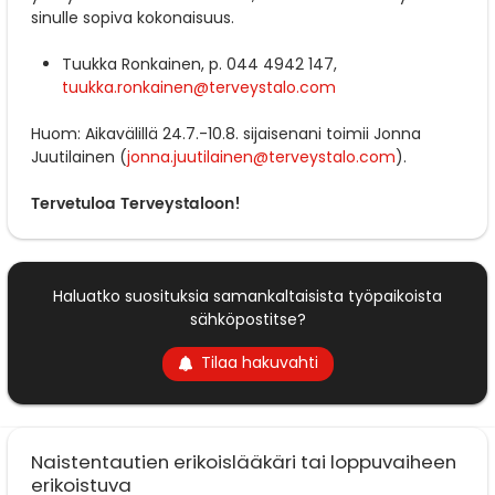
sinulle sopiva kokonaisuus.
Tuukka Ronkainen, p. 044 4942 147,
tuukka.ronkainen@terveystalo.com
Huom: Aikavälillä 24.7.-10.8. sijaisenani toimii Jonna
Juutilainen (
jonna.juutilainen@terveystalo.com
).
Tervetuloa Terveystaloon!
Haluatko suosituksia samankaltaisista työpaikoista
sähköpostitse?
Tilaa hakuvahti
Naistentautien erikoislääkäri tai loppuvaiheen
erikoistuva