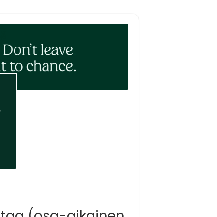
ntaa (osa-aikainen,