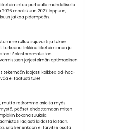
iiketoimintaa parhaalla mahdollisella
ta 2026 maaliskuun 2027 loppuun,
isuus jatkaa pidempään.
istömme rullaa sujuvasti ja tukee
 tärkeänä linkkinä liiketoiminnan ja
Vastaat Salesforce-alustan
a varmistaen järjestelmän optimaalisen
set tekemään laajasti kaikkea ad-hoc-
ää ei taatusti tule!
ti, mutta ratkomme asioita myös
äkemystä, pääset ehdottamaan miten
piakin kokonaisuuksia.
istasi laajasti laidasta laitaan.
, sillä kenenkään ei tarvitse osata