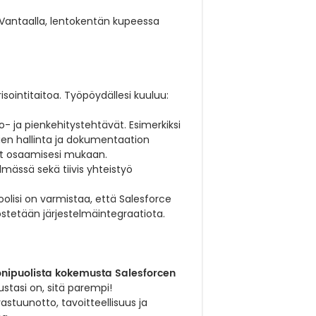
Vantaalla, lentokentän kupeessa
isointitaitoa. Työpöydällesi kuuluu:
o- ja pienkehitystehtävät. Esimerkiksi
ien hallinta ja dokumentaation
at osaamisesi mukaan.
mässä sekä tiivis yhteistyö
oolisi on varmistaa, että Salesforce
yöstetään järjestelmäintegraatiota.
nipuolista kokemusta Salesforcen
ustasi on, sitä parempi!
stuunotto, tavoitteellisuus ja