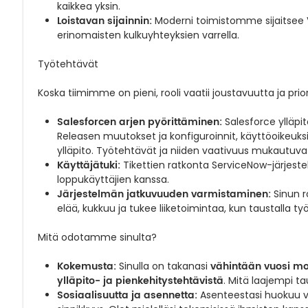
kaikkea yksin.
Loistavan sijainnin:
Moderni toimistomme sijaitsee 
erinomaisten kulkuyhteyksien varrella.
Työtehtävät
Koska tiimimme on pieni, rooli vaatii joustavuutta ja prior
Salesforcen arjen pyörittäminen:
Salesforce ylläpit
Releasen muutokset ja konfiguroinnit, käyttöoikeuks
ylläpito. Työtehtävät ja niiden vaativuus mukautuv
Käyttäjätuki:
Tikettien ratkonta ServiceNow-järjestel
loppukäyttäjien kanssa.
Järjestelmän jatkuvuuden varmistaminen:
Sinun r
elää, kukkuu ja tukee liiketoimintaa, kun taustalla t
Mitä odotamme sinulta?
Kokemusta:
vähintään vuosi mo
Sinulla on takanasi
ylläpito- ja pienkehitystehtävistä
. Mitä laajempi ta
Sosiaalisuutta ja asennetta:
Asenteestasi huokuu va