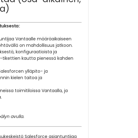
sa)
tuksesta:
untijaa Vantaalle määräaikaiseen
ehtävällä on mahdollisuus jatkoon.
sestä, konfiguraatioista ja
-tikettien kautta pienessä kahden
esforcen ylläpito- ja
nin kielen taitoa ja
issa toimitiloissa Vantaalla, ja
.
älyn avulla.
ukeskeistä Salesforce asiantuntijaa