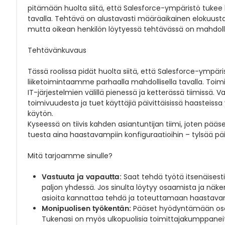
pitämään huolta siitä, että Salesforce-ympäristö tukee l
tavalla. Tehtävä on alustavasti määräaikainen elokuus
mutta oikean henkilön löytyessä tehtävässä on mahdoll
Tehtävänkuvaus
Tässä roolissa pidät huolta siitä, että Salesforce-ympär
liiketoimintaamme parhaalla mahdollisella tavalla. Toimit
IT-järjestelmien välillä pienessä ja ketterässä tiimissä. 
toimivuudesta ja tuet käyttäjiä päivittäisissä haasteiss
käytön.
Kyseessä on tiivis kahden asiantuntijan tiimi, joten pää
tuesta aina haastavampiin konfiguraatioihin – tylsää päiv
Mitä tarjoamme sinulle?
Vastuuta ja vapautta:
Saat tehdä työtä itsenäises
paljon yhdessä. Jos sinulta löytyy osaamista ja n
asioita kannattaa tehdä ja toteuttamaan haastavam
Monipuolisen työkentän:
Pääset hyödyntämään osaam
Tukenasi on myös ulkopuolisia toimittajakumppaneita