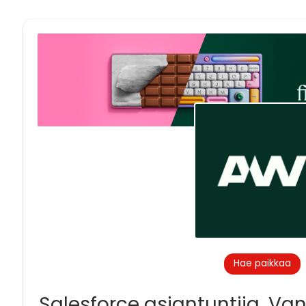
Hae paikkaa
Salesforce asiantuntija, Va