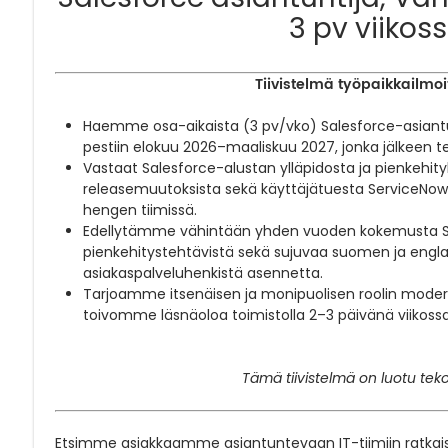
3 pv viikos
Tiivistelmä työpaikkailmoi
Haemme osa-aikaista (3 pv/vko) Salesforce-asiant
pestiin elokuu 2026–maaliskuu 2027, jonka jälkeen t
Vastaat Salesforce-alustan ylläpidosta ja pienkehityk
releasemuutoksista sekä käyttäjätuesta ServiceNow
hengen tiimissä.
Edellytämme vähintään yhden vuoden kokemusta Sal
pienkehitystehtävistä sekä sujuvaa suomen ja englan
asiakaspalveluhenkistä asennetta.
Tarjoamme itsenäisen ja monipuolisen roolin moderne
toivomme läsnäoloa toimistolla 2–3 päivänä viikossa
Tämä tiivistelmä on luotu teko
Etsimme asiakkaamme asiantuntevaan IT-tiimiin ratkais