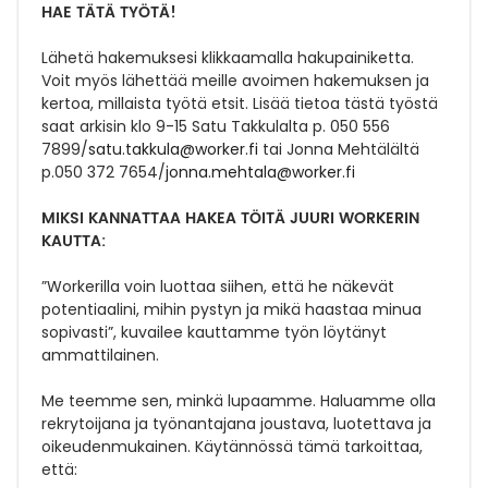
HAE TÄTÄ TYÖTÄ!
Lähetä hakemuksesi klikkaamalla hakupainiketta.
Voit myös lähettää meille avoimen hakemuksen ja
kertoa, millaista työtä etsit. Lisää tietoa tästä työstä
saat
arkisin klo 9-15 Satu Takkulalta p. 050 556
7899/
satu.takkula@worker.fi
tai Jonna Mehtälältä
p.050 372 7654/
jonna.mehtala@worker.fi
MIKSI KANNATTAA HAKEA TÖITÄ JUURI WORKERIN
KAUTTA:
”Workerilla voin luottaa siihen, että he näkevät
potentiaalini, mihin pystyn ja mikä haastaa minua
sopivasti”, kuvailee kauttamme työn löytänyt
ammattilainen.
Me teemme sen, minkä lupaamme. Haluamme olla
rekrytoijana ja työnantajana joustava, luotettava ja
oikeudenmukainen. Käytännössä tämä tarkoittaa,
että: