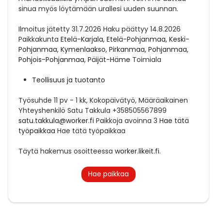
sinua myös löytämään urallesi uuden suunnan.
Ilmoitus jätetty
31.7.2026
Haku päättyy
14.8.2026
Paikkakunta
Etelä-Karjala, Etelä-Pohjanmaa, Keski-
Pohjanmaa, Kymenlaakso, Pirkanmaa, Pohjanmaa,
Pohjois-Pohjanmaa, Päijät-Häme
Toimiala
Teollisuus ja tuotanto
Työsuhde
11 pv - 1 kk, Kokopäivätyö, Määräaikainen
Yhteyshenkilö
Satu Takkula +358505567899
satu.takkula@worker.fi
Paikkoja avoinna
3
Hae tätä
työpaikkaa
Hae tätä työpaikkaa
Täytä hakemus osoitteessa
worker.likeit.fi
.
Hae paikkaa