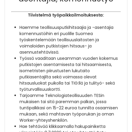
Tiivistelmä työpaikkailmoituksesta:
Haemme teollisuusputkihitsaajia ja -asentajia
komennustöihin eri puolille Suomea
työskentelemään teollisuuslaitosten ja
voimaloiden putkistojen hitsaus- ja
asennustehtävissä.
Työssä vaaditaan useamman vuoden kokemus
putkistojen asentamisesta tai hitsaamisesta,
isometristen piirustusten lukutaito
putkiasentajilta sekä voimassa olevat
hitsausluokat puikolla tai TIG:llä ja tulityö- sekä
työturvallisuuskortti.
Tarjoamme Teknologiateollisuuden TESin
mukaisen tai sitä paremman palkan, jossa
tuntipalkkasi on 15–22 euroa tunnilta osaamisen
mukaan, sekä mahtavan työporukan ja oman
Worker-yhteyshenkilön.
Hae tehtävää klikkaamalla hakupainiketta