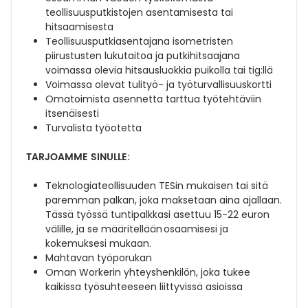
teollisuusputkistojen asentamisesta tai
hitsaamisesta
Teollisuusputkiasentajana isometristen
piirustusten lukutaitoa ja putkihitsaajana
voimassa olevia hitsausluokkia puikolla tai tig:llä
Voimassa olevat tulityö- ja työturvallisuuskortti
Omatoimista asennetta tarttua työtehtäviin
itsenäisesti
Turvalista työotetta
TARJOAMME SINULLE:
Teknologiateollisuuden TESin mukaisen tai sitä
paremman palkan, joka maksetaan aina ajallaan.
Tässä työssä tuntipalkkasi asettuu 15-22 euron
välille, ja se määritellään osaamisesi ja
kokemuksesi mukaan.
Mahtavan työporukan
Oman Workerin yhteyshenkilön, joka tukee
kaikissa työsuhteeseen liittyvissä asioissa