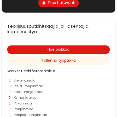
Tilaa hakuvahti
Teollisuusputkihitsaajia ja -asentajia,
komennustyö
Hae paikkaa
Tallenna työpaikka
Worker Henkilöstöratkaisut
Etelä-Karjala
Etelä-Pohjanmaa
Keski-Pohjanmaa
Kymenlaakso
Pirkanmaa
Pohjanmaa
Pohjois-Pohjanmaa