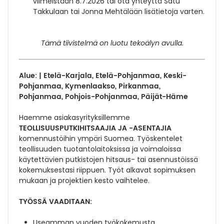
viimeistään 8.7.2026 tai ota yhteyttä Satu
Takkulaan tai Jonna Mehtälään lisätietoja varten.
Tämä tiivistelmä on luotu tekoälyn avulla.
Alue: | Etelä-Karjala, Etelä-Pohjanmaa, Keski-
Pohjanmaa, Kymenlaakso, Pirkanmaa,
Pohjanmaa, Pohjois-Pohjanmaa, Päijät-Häme
Haemme asiakasyrityksillemme
TEOLLISUUSPUTKIHITSAAJIA JA -ASENTAJIA
komennustöihin ympäri Suomea.
Työskentelet
teollisuuden tuotantolaitoksissa ja voimaloissa
käytettävien putkistojen hitsaus- tai asennustöissä
kokemuksestasi riippuen.
Työt alkavat sopimuksen
mukaan ja projektien kesto vaihtelee.
TYÖSSÄ VAADITAAN:
Useamman vuoden työkokemusta