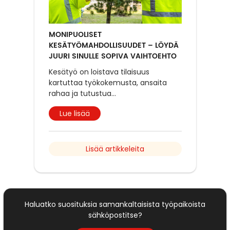
MONIPUOLISET
KESÄTYÖMAHDOLLISUUDET – LÖYDÄ
JUURI SINULLE SOPIVA VAIHTOEHTO
Kesätyö on loistava tilaisuus
kartuttaa työkokemusta, ansaita
rahaa ja tutustua
...
Lue lisää
Lisää artikkeleita
Haluatko suosituksia samankaltaisista työpaikoista
sähköpostitse?