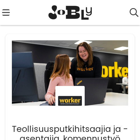
Teollisuusputkihitsaajia ja -
asentajia, komennustyö