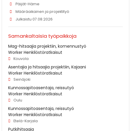
Päijät-Häme
Määräaikainen ja projektityö
Julkaistu 07.08.2026
Samankaltaisia työpaikkoja
Mag-hitsaajia projektiin, komennustyö
Worker Henkilöstöratkaisut
Kouvola
Asentajia ja hitsaajia projektiin, Kajaani
Worker Henkilöstöratkaisut
Seinäjoki
Kunnossapitoasentaja, reissutyö
Worker Henkilöstöratkaisut
Oulu
Kunnossapitoasentaja, reissutyö
Worker Henkilöstöratkaisut
Etelä-Karjala
Putkihitsaaja