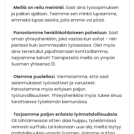
Meillä on reilu meininki.
·
Saat aina työsopimuksen
ja palkan ajallaan. Teemme sen minkä lupaamme,
emmekä lupaa asioita, joita emme voi pitää.
Panostamme henkilökohtaiseen palveluun
·
. Saat
oman yhteyshenkilön, joka vastaa kun soitat – niin
pienissä kuin isommissakin työasioissa.
Olet myös
aina tervetullut piipahtamaan konttorillamme,
tarjoamme kahvit! Toimipisteitä meillä on ympäri
Suomen yhteensä 13.
Olemme puolellasi
·
. Varmistamme, että saat
asianmukaiset työvaatteet ja varusteet.
Panostamme myös erityisen paljon
työturvallisuuteen. Yhteyshenkilösi myös tukee sinua
tarvittaessa työelämän kiemuroissa.
Tarjoamme paljon erilaisia työmahdollisuuksia
·
.
Oli tähtäimessäsi sitten alasi huippu, työelämässä
rennosti surffailu tai kokonaan uusi ala, meiltä löytyy
mahdollisuuksia ympäri Suomen. Voimme auttaa