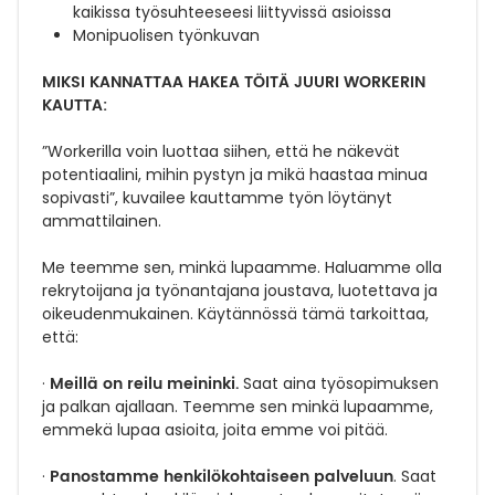
kaikissa työsuhteeseesi liittyvissä asioissa
Monipuolisen työnkuvan
MIKSI KANNATTAA HAKEA TÖITÄ JUURI WORKERIN
KAUTTA:
”Workerilla voin luottaa siihen, että he näkevät
potentiaalini, mihin pystyn ja mikä haastaa minua
sopivasti”, kuvailee kauttamme työn löytänyt
ammattilainen.
Me teemme sen, minkä lupaamme. Haluamme olla
rekrytoijana ja työnantajana joustava, luotettava ja
oikeudenmukainen. Käytännössä tämä tarkoittaa,
että:
Meillä on reilu meininki.
·
Saat aina työsopimuksen
ja palkan ajallaan. Teemme sen minkä lupaamme,
emmekä lupaa asioita, joita emme voi pitää.
Panostamme henkilökohtaiseen palveluun
·
. Saat