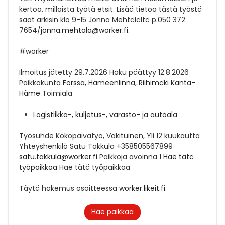
kertoa, millaista työtä etsit. Lisää tietoa tästä työstä
saat arkisin klo 9-15 Jonna Mehtälältä p.050 372
7654/
jonna.mehtala@worker.fi
.
#worker
Ilmoitus jätetty
29.7.2026
Haku päättyy
12.8.2026
Paikkakunta
Forssa, Hämeenlinna, Riihimäki Kanta-
Häme
Toimiala
Logistiikka-, kuljetus-, varasto- ja autoala
Työsuhde
Kokopäivätyö, Vakituinen, Yli 12 kuukautta
Yhteyshenkilö
Satu Takkula +358505567899
satu.takkula@worker.fi
Paikkoja avoinna
1
Hae tätä
työpaikkaa
Hae tätä työpaikkaa
Täytä hakemus osoitteessa
worker.likeit.fi
.
Hae paikkaa