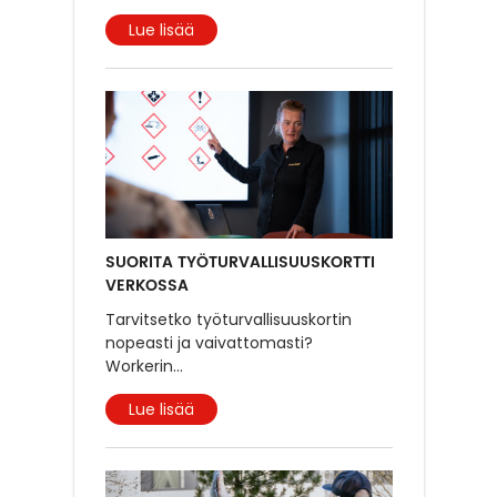
Lue lisää
SUORITA TYÖTURVALLISUUSKORTTI
VERKOSSA
Tarvitsetko työturvallisuuskortin
nopeasti ja vaivattomasti?
Workerin
...
Lue lisää