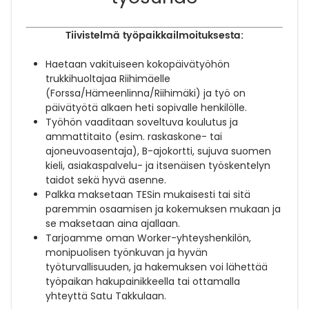
Tiivistelmä työpaikkailmoituksesta:
Haetaan vakituiseen kokopäivätyöhön
trukkihuoltajaa Riihimäelle
(Forssa/Hämeenlinna/Riihimäki) ja työ on
päivätyötä alkaen heti sopivalle henkilölle.
Työhön vaaditaan soveltuva koulutus ja
ammattitaito (esim. raskaskone- tai
ajoneuvoasentaja), B-ajokortti, sujuva suomen
kieli, asiakaspalvelu- ja itsenäisen työskentelyn
taidot sekä hyvä asenne.
Palkka maksetaan TESin mukaisesti tai sitä
paremmin osaamisen ja kokemuksen mukaan ja
se maksetaan aina ajallaan.
Tarjoamme oman Worker-yhteyshenkilön,
monipuolisen työnkuvan ja hyvän
työturvallisuuden, ja hakemuksen voi lähettää
työpaikan hakupainikkeella tai ottamalla
yhteyttä Satu Takkulaan.