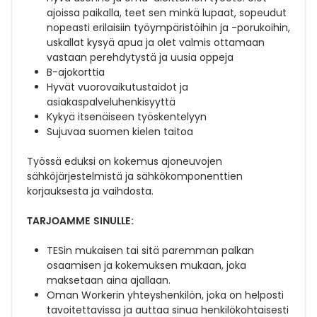
ajoissa paikalla, teet sen minkä lupaat, sopeudut
nopeasti erilaisiin työympäristöihin ja -porukoihin,
uskallat kysyä apua ja olet valmis ottamaan
vastaan perehdytystä ja uusia oppeja
B-ajokorttia
Hyvät vuorovaikutustaidot ja
asiakaspalveluhenkisyyttä
Kykyä itsenäiseen työskentelyyn
Sujuvaa suomen kielen taitoa
Työssä eduksi on kokemus ajoneuvojen
sähköjärjestelmistä ja sähkökomponenttien
korjauksesta ja vaihdosta.
TARJOAMME SINULLE:
TESin mukaisen tai sitä paremman palkan
osaamisen ja kokemuksen mukaan, joka
maksetaan aina ajallaan.
Oman Workerin yhteyshenkilön, joka on helposti
tavoitettavissa ja auttaa sinua henkilökohtaisesti