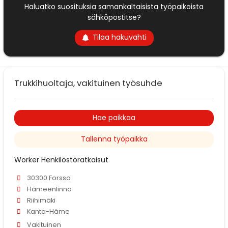
Haluatko suosituksia samankaltaisista työpaikoista
sähköpostitse?
Tilaa hakuvahti
Trukkihuoltaja, vakituinen työsuhde
Hae paikkaa
Tallenna työpaikka
Worker Henkilöstöratkaisut
30300 Forssa
Hämeenlinna
Riihimäki
Kanta-Häme
Vakituinen