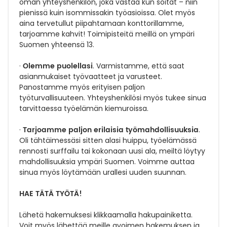
oman yhteyshenkilön, joka vastaa kun soitat – niin
pienissä kuin isommissakin työasioissa.
Olet myös
aina tervetullut piipahtamaan konttorillamme,
tarjoamme kahvit! Toimipisteitä meillä on ympäri
Suomen yhteensä 13.
Olemme puolellasi
·
. Varmistamme, että saat
asianmukaiset työvaatteet ja varusteet.
Panostamme myös erityisen paljon
työturvallisuuteen. Yhteyshenkilösi myös tukee sinua
tarvittaessa työelämän kiemuroissa.
Tarjoamme paljon erilaisia työmahdollisuuksia
·
.
Oli tähtäimessäsi sitten alasi huippu, työelämässä
rennosti surffailu tai kokonaan uusi ala, meiltä löytyy
mahdollisuuksia ympäri Suomen. Voimme auttaa
sinua myös löytämään urallesi uuden suunnan.
HAE TÄTÄ TYÖTÄ!
Lähetä hakemuksesi klikkaamalla hakupainiketta.
Voit myös lähettää meille avoimen hakemuksen ja