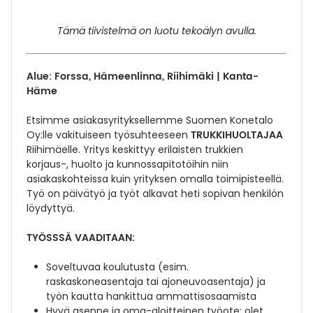
Tämä tiivistelmä on luotu tekoälyn avulla.
Alue: Forssa, Hämeenlinna, Riihimäki | Kanta-
Häme
Etsimme asiakasyrityksellemme Suomen Konetalo
TRUKKIHUOLTAJAA
Oy:lle vakituiseen työsuhteeseen
Riihimäelle. Yritys keskittyy erilaisten trukkien
korjaus-, huolto ja kunnossapitotöihin niin
asiakaskohteissa kuin yrityksen omalla toimipisteellä.
Työ on päivätyö ja työt alkavat heti sopivan henkilön
löydyttyä.
TYÖSSSÄ VAADITAAN:
Soveltuvaa koulutusta (esim.
raskaskoneasentaja tai ajoneuvoasentaja) ja
työn kautta hankittua ammattisosaamista
Hyvä asenne ja oma-aloitteinen työote: olet