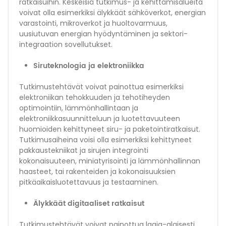
ratkaisuihin. Keskeisiä tutkimus- ja kehittämisalueita
voivat olla esimerkiksi älykkäät sähköverkot, energian
varastointi, mikroverkot ja huoltovarmuus,
uusiutuvan energian hyödyntäminen ja sektori-
integraation sovellutukset.
Siruteknologia ja elektroniikka
Tutkimustehtävät voivat painottua esimerkiksi
elektroniikan tehokkuuden ja tehotiheyden
optimointiin, lämmönhallintaan ja
elektroniikkasuunnitteluun ja luotettavuuteen
huomioiden kehittyneet siru- ja paketointiratkaisut.
Tutkimusaiheina voisi olla esimerkiksi kehittyneet
pakkaustekniikat ja sirujen integrointi
kokonaisuuteen, miniatyrisointi ja lämmönhallinnan
haasteet, tai rakenteiden ja kokonaisuuksien
pitkäaikaisluotettavuus ja testaaminen.
Älykkäät digitaaliset ratkaisut
Tutkimustehtävät voivat painottua laaja-alaisesti