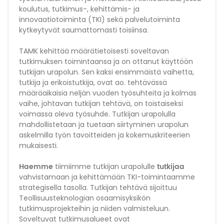
koulutus, tutkimus-, kehittämis- ja
innovaatiotoiminta (TKI) sekä palvelutoiminta
kytkeytyvät saumattomasti toisiinsa.
TAMK kehittää määrätietoisesti soveltavan
tutkimuksen toimintaansa ja on ottanut käyttöön
tutkijan urapolun. Sen kaksi ensimmäistä vaihetta,
tutkija ja erikoistutkija, ovat ao. tehtävässä
määräaikaisia neljän vuoden työsuhteita ja kolmas
vaihe, johtavan tutkijan tehtävä, on toistaiseksi
voimassa oleva työsuhde. Tutkijan urapolulla
mahdollistetaan ja tuetaan siirtyminen urapolun
askelmilla työn tavoitteiden ja kokemuskriteerien
mukaisesti.
Haemme
tutkijaa
tiimiimme tutkijan urapolulle
vahvistamaan ja kehittämään TKI-toimintaamme
strategisella tasolla. Tutkijan tehtävä sijoittuu
Teollisuusteknologian osaamisyksikön
tutkimusprojekteihin ja niiden valmisteluun.
Soveltuvat tutkimusalueet ovat