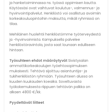
ja hanketoiminnassa ns. työssä oppimisen kautta.
Käytössäsi ovat vaihtuvat koulutus-, valmennus- ja
hyvinvointipalvelut. Henkilöstö voi osallistua avoimiin
korkeakouluopintoihin maksutta, mikäli ryhmissä on
tilaa.
Mehiläinen huolehtii henkilöstömme työterveydestä
ja -hyvinvoinnista. Kampuksella palvelee
henkilöstöravintola, josta saat lounaan edulliseen
hintaan.
Työsuhteen ehdot määräytyvät
Sivistysalan
ammattikorkeakoulujen työehtosopimuksen
mukaisesti. Tehtävä sijoittuu asiantuntija- ja
tukihenkilöstön ryhmään. Työsuhteen alussa on
kuuden kuukauden koeaika. Soveltuvasta
työkokemuksesta riippuen tehtävän palkka on
alkaen 4800 €/kk.
Pyydettävät liitteet