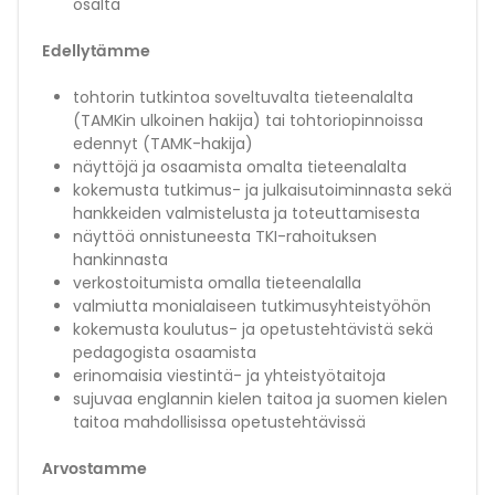
osalta
Edellytämme
tohtorin tutkintoa soveltuvalta tieteenalalta
(TAMKin ulkoinen hakija) tai tohtoriopinnoissa
edennyt (TAMK-hakija)
näyttöjä ja osaamista omalta tieteenalalta
kokemusta tutkimus- ja julkaisutoiminnasta sekä
hankkeiden valmistelusta ja toteuttamisesta
näyttöä onnistuneesta TKI-rahoituksen
hankinnasta
verkostoitumista omalla tieteenalalla
valmiutta monialaiseen tutkimusyhteistyöhön
kokemusta koulutus- ja opetustehtävistä sekä
pedagogista osaamista
erinomaisia viestintä- ja yhteistyötaitoja
sujuvaa englannin kielen taitoa ja suomen kielen
taitoa mahdollisissa opetustehtävissä
Arvostamme