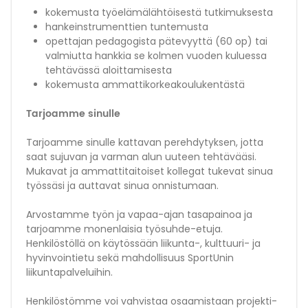
kokemusta työelämälähtöisestä tutkimuksesta
hankeinstrumenttien tuntemusta
opettajan pedagogista pätevyyttä (60 op) tai
valmiutta hankkia se kolmen vuoden kuluessa
tehtävässä aloittamisesta
kokemusta ammattikorkeakoulukentästä
Tarjoamme sinulle
Tarjoamme sinulle kattavan perehdytyksen, jotta
saat sujuvan ja varman alun uuteen tehtävääsi.
Mukavat ja ammattitaitoiset kollegat tukevat sinua
työssäsi ja auttavat sinua onnistumaan.
Arvostamme työn ja vapaa-ajan tasapainoa ja
tarjoamme monenlaisia työsuhde-etuja.
Henkilöstöllä on käytössään liikunta-, kulttuuri- ja
hyvinvointietu sekä mahdollisuus SportUnin
liikuntapalveluihin.
Henkilöstömme voi vahvistaa osaamistaan projekti-