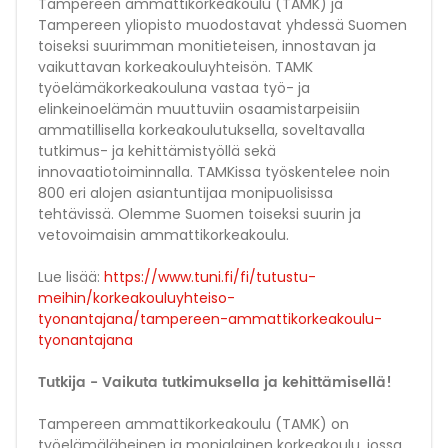
Tampereen ammattikorkeakoulu (TAMK) ja
Tampereen yliopisto muodostavat yhdessä Suomen
toiseksi suurimman monitieteisen, innostavan ja
vaikuttavan korkeakouluyhteisön. TAMK
työelämäkorkeakouluna vastaa työ- ja
elinkeinoelämän muuttuviin osaamistarpeisiin
ammatillisella korkeakoulutuksella, soveltavalla
tutkimus- ja kehittämistyöllä sekä
innovaatiotoiminnalla. TAMKissa työskentelee noin
800 eri alojen asiantuntijaa monipuolisissa
tehtävissä. Olemme Suomen toiseksi suurin ja
vetovoimaisin ammattikorkeakoulu.
Lue lisää:
https://www.tuni.fi/fi/tutustu-
meihin/korkeakouluyhteiso-
tyonantajana/tampereen-ammattikorkeakoulu-
tyonantajana
Tutkija - Vaikuta tutkimuksella ja kehittämisellä!
Tampereen ammattikorkeakoulu (TAMK) on
työelämäläheinen ja monialainen korkeakoulu, jossa