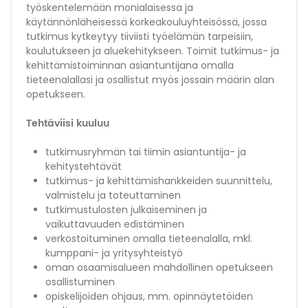
työskentelemään monialaisessa ja
käytännönläheisessä korkeakouluyhteisössä, jossa
tutkimus kytkeytyy tiiviisti työelämän tarpeisiin,
koulutukseen ja aluekehitykseen. Toimit tutkimus- ja
kehittämistoiminnan asiantuntijana omalla
tieteenalallasi ja osallistut myös jossain määrin alan
opetukseen.
Tehtäviisi kuuluu
tutkimusryhmän tai tiimin asiantuntija- ja
kehitystehtävät
tutkimus- ja kehittämishankkeiden suunnittelu,
valmistelu ja toteuttaminen
tutkimustulosten julkaiseminen ja
vaikuttavuuden edistäminen
verkostoituminen omalla tieteenalalla, mkl.
kumppani- ja yritysyhteistyö
oman osaamisalueen mahdollinen opetukseen
osallistuminen
opiskelijoiden ohjaus, mm. opinnäytetöiden