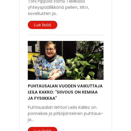
Toni Pippola toimii TAMKissa
yhteyspäällikkönä pelien, XR:n,
sovellusten ja
...
Lue lisää
PUHTAUSALAN VUODEN VAIKUTTAJA
LEILA KAKKO: ”SIIVOUS ON KEMIAA
JA FYSIIKKAA”
Puhtausalan lehtori Leila Kakko on
ponnekas ja pitkäjänteinen puhtaus-
ja
...
Lue lisää