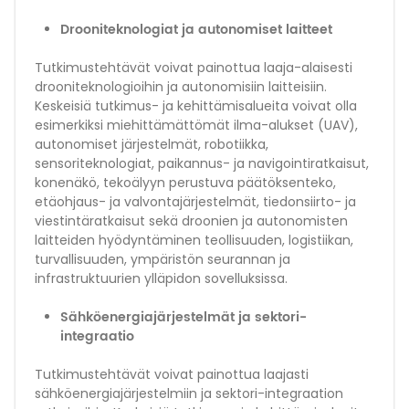
Drooniteknologiat ja autonomiset laitteet
Tutkimustehtävät voivat painottua laaja-alaisesti
drooniteknologioihin ja autonomisiin laitteisiin.
Keskeisiä tutkimus- ja kehittämisalueita voivat olla
esimerkiksi miehittämättömät ilma-alukset (UAV),
autonomiset järjestelmät, robotiikka,
sensoriteknologiat, paikannus- ja navigointiratkaisut,
konenäkö, tekoälyyn perustuva päätöksenteko,
etäohjaus- ja valvontajärjestelmät, tiedonsiirto- ja
viestintäratkaisut sekä droonien ja autonomisten
laitteiden hyödyntäminen teollisuuden, logistiikan,
turvallisuuden, ympäristön seurannan ja
infrastruktuurien ylläpidon sovelluksissa.
Sähköenergiajärjestelmät ja sektori-
integraatio
Tutkimustehtävät voivat painottua laajasti
sähköenergiajärjestelmiin ja sektori-integraation