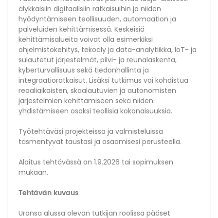
älykkäisiin digitaalisiin ratkaisuihin ja niiden
hyödyntämiseen teollisuuden, automaation ja
palveluiden kehittämisessä. Keskeisiä
kehittämisalueita voivat olla esimerkiksi
ohjelmistokehitys, tekoäly ja data-analytiikka, IoT- ja
sulautetut järjestelmät, pilvi- ja reunalaskenta,
kyberturvallisuus sekä tiedonhallinta ja
integraatioratkaisut. Lisäksi tutkimus voi kohdistua
reaaliaikaisten, skaalautuvien ja autonomisten
järjestelmien kehittämiseen sekä niiden
yhdistämiseen osaksi teollisia kokonaisuuksia.
Työtehtäväsi projekteissa ja valmisteluissa
täsmentyvät taustasi ja osaamisesi perusteella.
Aloitus tehtävässä on 1.9.2026 tai sopimuksen
mukaan.
Tehtävän kuvaus
Uransa alussa olevan tutkijan roolissa pääset