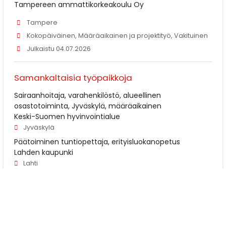
Tampereen ammattikorkeakoulu Oy
Tampere
Kokopäiväinen, Määräaikainen ja projektityö, Vakituinen
Julkaistu 04.07.2026
Samankaltaisia työpaikkoja
Sairaanhoitaja, varahenkilöstö, alueellinen
osastotoiminta, Jyväskylä, määräaikainen
Keski-Suomen hyvinvointialue
Jyväskylä
Päätoiminen tuntiopettaja, erityisluokanopetus
Lahden kaupunki
Lahti
Ravintolatyöntekijä, Ravintolamaailma Rovaniemi
Osuuskauppa Arina
Rovaniemi
Vuoropäällikkö Rax Pizzabuffet Vaasa, Restel
Restel Ravintolat Oy