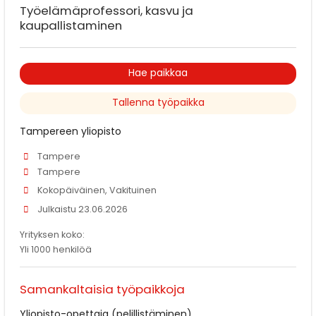
Työelämäprofessori, kasvu ja
kaupallistaminen
Hae paikkaa
Tallenna työpaikka
Tampereen yliopisto
Tampere
Tampere
Kokopäiväinen, Vakituinen
Julkaistu 23.06.2026
Yrityksen koko:
Yli 1000 henkilöä
Samankaltaisia työpaikkoja
Yliopisto-opettaja (pelillistäminen)