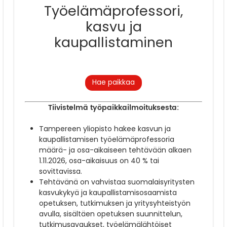
Työelämäprofessori,
kasvu ja
kaupallistaminen
Hae paikkaa
Tiivistelmä työpaikkailmoituksesta:
Tampereen yliopisto hakee kasvun ja
kaupallistamisen työelämäprofessoria
määrä- ja osa-aikaiseen tehtävään alkaen
1.11.2026, osa-aikaisuus on 40 % tai
sovittavissa.
Tehtävänä on vahvistaa suomalaisyritysten
kasvukykyä ja kaupallistamisosaamista
opetuksen, tutkimuksen ja yritysyhteistyön
avulla, sisältäen opetuksen suunnittelun,
tutkimusavaukset, työelämälähtöiset