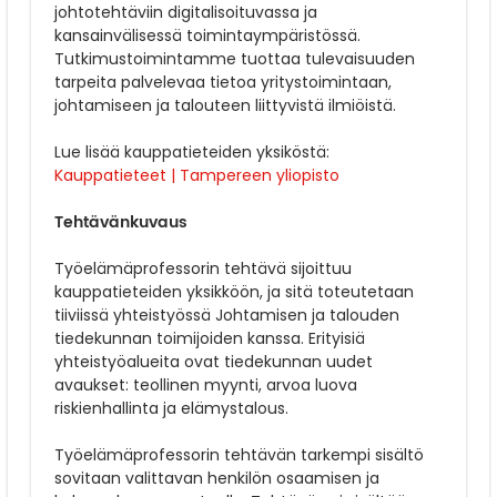
johtotehtäviin digitalisoituvassa ja
kansainvälisessä toimintaympäristössä.
Tutkimustoimintamme tuottaa tulevaisuuden
tarpeita palvelevaa tietoa yritystoimintaan,
johtamiseen ja talouteen liittyvistä ilmiöistä.
Lue lisää kauppatieteiden yksiköstä:
Kauppatieteet | Tampereen yliopisto
Tehtävänkuvaus
Työelämäprofessorin tehtävä sijoittuu
kauppatieteiden yksikköön, ja sitä toteutetaan
tiiviissä yhteistyössä Johtamisen ja talouden
tiedekunnan toimijoiden kanssa. Erityisiä
yhteistyöalueita ovat tiedekunnan uudet
avaukset: teollinen myynti, arvoa luova
riskienhallinta ja elämystalous.
Työelämäprofessorin tehtävän tarkempi sisältö
sovitaan valittavan henkilön osaamisen ja