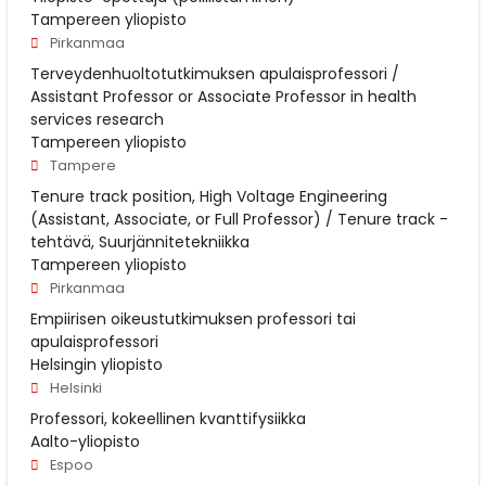
Tampereen yliopisto
Pirkanmaa
Terveydenhuoltotutkimuksen apulaisprofessori /
Assistant Professor or Associate Professor in health
services research
Tampereen yliopisto
Tampere
Tenure track position, High Voltage Engineering
(Assistant, Associate, or Full Professor) / Tenure track -
tehtävä, Suurjännitetekniikka
Tampereen yliopisto
Pirkanmaa
Empiirisen oikeustutkimuksen professori tai
apulaisprofessori
Helsingin yliopisto
Helsinki
Pro­fes­so­ri, ko­keel­li­nen kvant­ti­fy­siik­ka
Aalto-yliopisto
Espoo