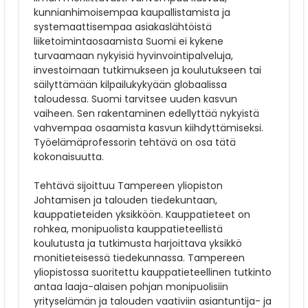
kunnianhimoisempaa kaupallistamista ja
systemaattisempaa asiakaslähtöistä
liiketoimintaosaamista Suomi ei kykene
turvaamaan nykyisiä hyvinvointipalveluja,
investoimaan tutkimukseen ja koulutukseen tai
säilyttämään kilpailukykyään globaalissa
taloudessa. Suomi tarvitsee uuden kasvun
vaiheen. Sen rakentaminen edellyttää nykyistä
vahvempaa osaamista kasvun kiihdyttämiseksi.
Työelämäprofessorin tehtävä on osa tätä
kokonaisuutta.
Tehtävä sijoittuu Tampereen yliopiston
Johtamisen ja talouden tiedekuntaan,
kauppatieteiden yksikköön. Kauppatieteet on
rohkea, monipuolista kauppatieteellistä
koulutusta ja tutkimusta harjoittava yksikkö
monitieteisessä tiedekunnassa. Tampereen
yliopistossa suoritettu kauppatieteellinen tutkinto
antaa laaja-alaisen pohjan monipuolisiin
yrityselämän ja talouden vaativiin asiantuntija- ja