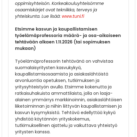
oppimisyhteisön. Korkeakouluyhteisömme
osaamiskärjet ovat tekniikka, terveys ja
yhteiskunta. Lue lisää:
www.tuni.fi
Etsimme kasvun ja kaupallistamisen
työelämäprofessoria määrä- ja osa-aikaiseen
tehtävään alkaen 1.11.2026 (tai sopimuksen
mukaan)
Työelämäprofessorin tehtävänä on vahvistaa
suomalaisyritysten kasvukykyä,
kaupallistamisosaamista ja asiakaslähtöistä
arvonluontia opetuksen, tutkimuksen ja
yritysyhteistyön avulla. Etsimme kokenutta ja
ratkaisuhakuista ammattilaista, jolla on laaja-
alainen ymmärrys markkinoinnin, asiakaslähtöisen
liiketoiminnan ja niihin liittyvän kaupallistamisen ja
kasvun kysymyksistä. Tehtävä edellyttää kykyä
yhdistää käytännön yrityskokemus,
tutkimuksellinen ajattelu ja vaikuttava yhteistyö
yritysten kanssa.