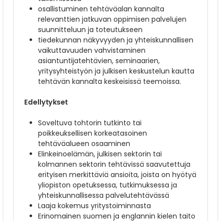
osallistuminen tehtäväalan kannalta
relevanttien jatkuvan oppimisen palvelujen
suunnitteluun ja toteutukseen
tiedekunnan näkyvyyden ja yhteiskunnallisen
vaikuttavuuden vahvistaminen
asiantuntijatehtävien, seminaarien,
yritysyhteistyön ja julkisen keskustelun kautta
tehtävän kannalta keskeisissä teemoissa.
Edellytykset
Soveltuva tohtorin tutkinto tai
poikkeuksellisen korkeatasoinen
tehtäväalueen osaaminen
Elinkeinoelämän, julkisen sektorin tai
kolmannen sektorin tehtävissä saavutettuja
erityisen merkittäviä ansioita, joista on hyötyä
yliopiston opetuksessa, tutkimuksessa ja
yhteiskunnallisessa palvelutehtävässä
Laaja kokemus yritystoiminnasta
Erinomainen suomen ja englannin kielen taito