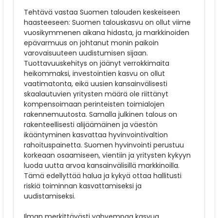
Tehtävä vastaa Suomen talouden keskeiseen
haasteeseen: Suomen talouskasvu on ollut viime
vuosikymmenen aikana hidasta, ja markkinoiden
epävarmuus on johtanut monin paikoin
varovaisuuteen uudistumisen sijaan.
Tuottavuuskehitys on jäänyt verrokkimaita
heikommaksi, investointien kasvu on ollut
vaatimatonta, eikä uusien kansainvälisesti
skaalautuvien yritysten määrä ole riittänyt
kompensoimaan perinteisten toimialojen
rakennemuutosta. Samalla julkinen talous on
rakenteellisesti alijäämäinen ja väestön
ikääntyminen kasvattaa hyvinvointivaltion
rahoituspainetta. Suomen hyvinvointi perustuu
korkeaan osaamiseen, vientiin ja yritysten kykyyn
luoda uutta arvoa kansainvälisillä markkinoilla.
Tämä edellyttää halua ja kykyä ottaa hallitusti
riskiä toiminnan kasvattamiseksi ja
uudistamiseksi.
Ilman merkittävästi vahvempaa kasvua,