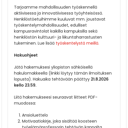
Tarjoamme mahdollisuuden työskennellä
aktiivisessa ja innovatiivisessa työyhteisössä.
Henkilöstöetuihimme kuuluvat mm. joustavat
työskentelymahdollisuudet, edulliset
kampusravintolat kaikilla kampuksilla sekä
henkilöstön kulttuuri- ja liikuntaharrastusten
tukeminen. Lue lisää
työskentelystä meillä.
Hakuohjeet
Jätä hakemuksesi yliopiston sähköisellä
hakulomakkeella (linkki löytyy tämän ilmoituksen
21.8.2026
lopusta). Hakuaika tehtävään päättyy
kello 23.59.
Liitä hakemukseesi seuraavat liitteet PDF-
muodossa:
Ansioluettelo
Motivaatiokirje, joka sisältää koosteen
työelämäprofessorin tehtävän kannalta