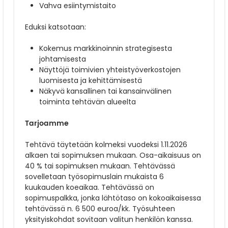
Vahva esiintymistaito
Eduksi katsotaan:
Kokemus markkinoinnin strategisesta
johtamisesta
Näyttöjä toimivien yhteistyöverkostojen
luomisesta ja kehittämisestä
Näkyvä kansallinen tai kansainvälinen
toiminta tehtävän alueelta
Tarjoamme
Tehtävä täytetään kolmeksi vuodeksi 1.11.2026
alkaen tai sopimuksen mukaan. Osa-aikaisuus on
40 % tai sopimuksen mukaan. Tehtävässä
sovelletaan työsopimuslain mukaista 6
kuukauden koeaikaa. Tehtävässä on
sopimuspalkka, jonka lähtötaso on kokoaikaisessa
tehtävässä n. 6 500 euroa/kk. Työsuhteen
yksityiskohdat sovitaan valitun henkilön kanssa.