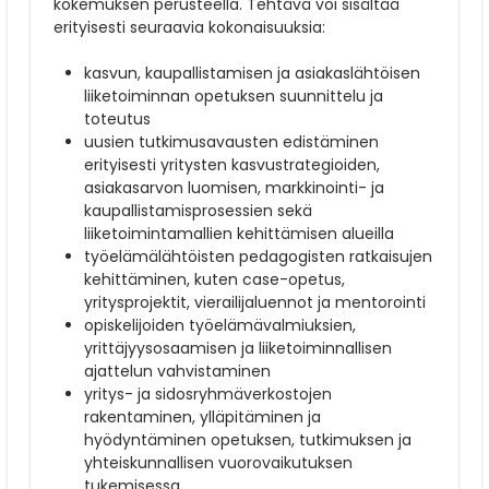
kokemuksen perusteella. Tehtävä voi sisältää
erityisesti seuraavia kokonaisuuksia:
kasvun, kaupallistamisen ja asiakaslähtöisen
liiketoiminnan opetuksen suunnittelu ja
toteutus
uusien tutkimusavausten edistäminen
erityisesti yritysten kasvustrategioiden,
asiakasarvon luomisen, markkinointi- ja
kaupallistamisprosessien sekä
liiketoimintamallien kehittämisen alueilla
työelämälähtöisten pedagogisten ratkaisujen
kehittäminen, kuten case-opetus,
yritysprojektit, vierailijaluennot ja mentorointi
opiskelijoiden työelämävalmiuksien,
yrittäjyysosaamisen ja liiketoiminnallisen
ajattelun vahvistaminen
yritys- ja sidosryhmäverkostojen
rakentaminen, ylläpitäminen ja
hyödyntäminen opetuksen, tutkimuksen ja
yhteiskunnallisen vuorovaikutuksen
tukemisessa