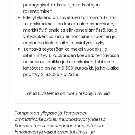
pedagogiset ratkaisut ja verkostojen
rakentamisen.
Edellytyksenä on soveltuva tohtorin tutkinto
tai poikkeuksellisen korkea alan osaaminen,
merkittäviä ansioita elinkeinoelämässä, laaja
yrityskokemus sekä erinomainen suomen ja
englannin kielen taito ja esiintymiskyky.
Tehtävä täytetään kolmeksi vuodeksi ja
siihen liittyy 6 kuukauden koeaika; tehtävässä
on sopimuspalkka ja kokoaikaisen tehtävän
lähtötaso on noin 6 500 euroa/kk, ja hakuaika
päättyy 21.8.2026 klo 23.59.
Tämä tiivistelmä on luotu tekoälyn avulla.
Tampereen yliopisto ja Tampereen
ammattikorkeakoulu muodostavat yhdessä
Suomen toiseksi suurimman monitieteisen,
innostavan ja vaikuttavan tutkimus- ja