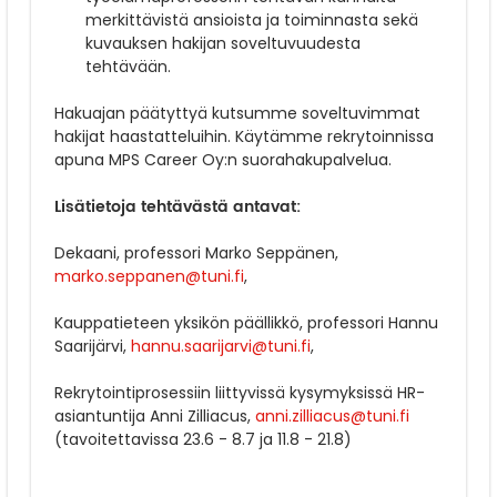
merkittävistä ansioista ja toiminnasta sekä
kuvauksen hakijan soveltuvuudesta
tehtävään.
Hakuajan päätyttyä kutsumme soveltuvimmat
hakijat haastatteluihin. Käytämme rekrytoinnissa
apuna MPS Career Oy:n suorahakupalvelua.
Lisätietoja tehtävästä antavat:
Dekaani, professori Marko Seppänen,
marko.seppanen@tuni.fi
,
Kauppatieteen yksikön päällikkö, professori Hannu
Saarijärvi,
hannu.saarijarvi@tuni.fi
,
Rekrytointiprosessiin liittyvissä kysymyksissä HR-
asiantuntija Anni Zilliacus,
anni.zilliacus@tuni.fi
(tavoitettavissa 23.6 - 8.7 ja 11.8 - 21.8)