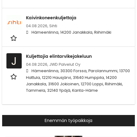
Kaivinkoneenkuljettaja
04.08.2026,
Sihti
Hämeenlinna, 14200 Janakkala, Riihimäki
Kuljettajia elintarvikejakeluun
J
04.08.2026,
JWD Palvelut Oy
Hämeenlinna, 30300 Forssa, Parolannummi, 13700
Hattula, 12210 Hausjärvi, 31640 Humppila, 14200
Janakkala, 31600 Jokioinen, 12700 Loppi, Riihimäki,
Tammela, 32140 Ypäjä, Kanta-Häme
Enemmän työpaikkoja