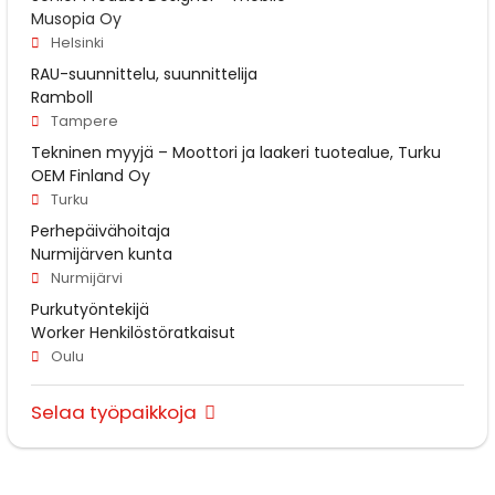
Musopia Oy
Helsinki
RAU-suunnittelu, suunnittelija
Ramboll
Tampere
Tekninen myyjä – Moottori ja laakeri tuotealue, Turku
OEM Finland Oy
Turku
Perhepäivähoitaja
Nurmijärven kunta
Nurmijärvi
Purkutyöntekijä
Worker Henkilöstöratkaisut
Oulu
Selaa työpaikkoja