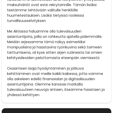
maksuhäiriöt ovat este rekrytoinnille. Tämän lisäksi
teetämme tehtävään valitulle henkilölle
huumetestauksen. Lisäksi tietyissä rooleissa
turvallisuusselvityksen
Me Aktiassa haluamme olla tulevaisuuden
asiantuntijoita, joilla on rohkeutta ajatella pidemmälle.
Meidän arjessamme tämä näkyy esimerkiksi
monipuolisina ja haastavina työnkuvina sekä toimeen
tarttumisena, oli kyse sitten arjen rutiineista tai omien
kehitysideoiden pelottomasta eteenpäin viemisestä.
Osaamisen laaja hyödyntäminen ja jatkuva
kehittäminen ovat meille kaikki kaikessa, jotta voimme
olla askeleen edellä finanssialan ja digitaalisuuden
asiantuntijoina. Olemme kanssasi matkalla
tulevaisuuteen neuvoja antaen, itseämme haastaen ja
yhdessä kehittyen.