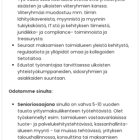
sisäisten ja ulkoisten viiteryhmien kanssa.
Viiteryhmäsi muodostuu mm. tiimin
lähityökavereista, myynnistä ja myynnin
tukiyksiköistä, IT:stä ja kehityksen tiimeistä,
juridiikka- ja compliance- toiminnoista ja
treasurysta.
Seuraat maksamisen toimialueen yleistä kehitystä,
regulaatiota ja ylläpidät omaa ja kollegoiden
tietotaitoa.
Edustat työnantajaa tarvittaessa ulkoisten
yhteistyökumppaneiden, sidosryhmien ja
asiakkaiden suuntaan.
Odotamme sinulta:
Senioriosaajana
sinulla on vahva 5-10 vuoden
tausta yritysmaksuliikenteen työtehtävistä. Olet
työskennellyt esim. toimialueen vastaavanlaisissa
tuote- ja palvelukehitystehtävissä, kassanhallinta-
alueen myynti - tai muissa tehtävissä, yrityksen
taloushallinnossa, konsulttina tai maksamisen