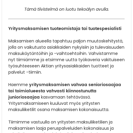
Tämä tiivistelmä on luotu tekoälyn avulla.
Yritysmaksamisen tuoteomistaja tai tuotespesialisti
Maksamisen alueella tapahtuu paljon muutoskehitystä,
jolla on vaikutusta asiakkaiden nykyisiin ja tulevaisuuden
maksukäytäntöihin ja -vaihtoehtoihin. Vahvistamme
nyt tiimiämme ja etsimme uutta työkaveria vakituiseen
työsuhteeseen Aktian yritysasiakkaiden tuotteet ja
palvelut -tiimiin.
yritysmaksamisen vahvaa senioriosaajaa
Haemme
tai toimialueesta vahvasti kiinnostunutta
junioriosaajaa
kasvamaan tehtävässä.
Yritysmaksamiseen kuuluvat myös yritysten
maksuliiketilit osana maksamisen kokonaisuutta.
Tiimimme vastuulla on yritysten maksuliiketilien ja
maksamisen laaja peruspalveluiden kokonaisuus ja