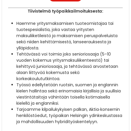
Tiivistelmä työpaikkailmoituksesta:
Haemme yritysmaksamisen tuoteomistajaa tai
tuotespesialistia, joka vastaa yritysten
maksuliiketileistä ja maksamisen peruspalveluista
sekä niiden kehittämisestä, lanseerauksesta ja
ylläpidosta.
Tehtävässä voi toimia joko senioriosaaja (5–10
vuoden kokemus yritysmaksuliikenteestä) tai
kehittyvä junioriosaaja, ja tehtävässä arvostetaan
alaan liittyvää kokemusta sekä
korkeakoulututkintoa.
Työssä edellytetään ruotsin, suomen ja englannin
kielen hallintaa sekä erinomaisia kirjallisia ja suullisia
viestintätaitoja vähintään toisella kotimaisella
kielellä ja englanniksi.
Tarjoamme kilpailukykyisen palkan, Aktia‑konsernin
henkilöstöedut, työpaikan Helsingin ydinkeskustassa
ja mahdollisuuden hybridityöskentelyyn.