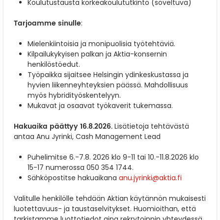
Koulutustausta korkeakoulututkinto (soveltuva)
Tarjoamme sinulle
:
Mielenkiintoisia ja monipuolisia työtehtäviä.
Kilpailukykyisen palkan ja Aktia-konsernin
henkilöstöedut.
Työpaikka sijaitsee Helsingin ydinkeskustassa ja
hyvien liikenneyhteyksien päässä. Mahdollisuus
myös hybridityöskentelyyn.
Mukavat ja osaavat työkaverit tukemassa.
Hakuaika päättyy 16.8.2026.
Lisätietoja tehtävästä
antaa Anu Jyrinki, Cash Management Lead
Puhelimitse 6.-7.8. 2026 klo 9-11 tai 10.-11.8.2026 klo
15-17 numerossa 050 354 1744.
Sähköpostitse hakuaikana
anu.jyrinki@aktia.fi
Valitulle henkilölle tehdään Aktian käytännön mukaisesti
luotettavuus- ja taustaselvitykset. Huomioithan, että
tarkistamme luottotiedot aina rekrytoinnin yhteydessä,