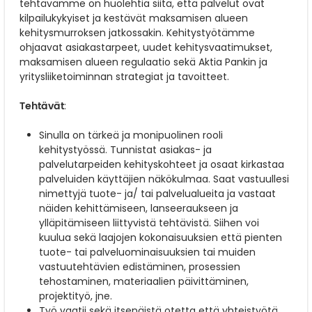
tehtävämme on huolehtia siitä, että palvelut ovat
kilpailukykyiset ja kestävät maksamisen alueen
kehitysmurroksen jatkossakin. Kehitystyötämme
ohjaavat asiakastarpeet, uudet kehitysvaatimukset,
maksamisen alueen regulaatio sekä Aktia Pankin ja
yritysliiketoiminnan strategiat ja tavoitteet.
Tehtävät
:
Sinulla on tärkeä ja monipuolinen rooli
kehitystyössä. Tunnistat asiakas- ja
palvelutarpeiden kehityskohteet ja osaat kirkastaa
palveluiden käyttäjien näkökulmaa. Saat vastuullesi
nimettyjä tuote- ja/ tai palvelualueita ja vastaat
näiden kehittämiseen, lanseeraukseen ja
ylläpitämiseen liittyvistä tehtävistä. Siihen voi
kuulua sekä laajojen kokonaisuuksien että pienten
tuote- tai palveluominaisuuksien tai muiden
vastuutehtävien edistäminen, prosessien
tehostaminen, materiaalien päivittäminen,
projektityö, jne.
Työ vaatii sekä itsenäistä otetta että yhteistyötä