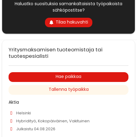
Haluatko suosituksia samankaltaisista työpaikoista
sähköpostitse?
Tilaa hakuvahti
Yritysmaksamisen tuoteomistaja tai
tuotespesialisti
Hae paikkaa
Tallenna työpaikka
Aktia
Helsinki
Hybridityö, Kokopäiväinen, Vakituinen
Julkaistu 04.08.2026