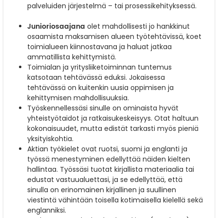
palveluiden järjestelmä – tai prosessikehityksessä.
Junioriosaajana
olet mahdollisesti jo hankkinut
osaamista maksamisen alueen työtehtävissä, koet
toimialueen kiinnostavana ja haluat jatkaa
ammatillista kehittymistä.
Toimialan ja yritysliiketoiminnan tuntemus
katsotaan tehtävässä eduksi. Jokaisessa
tehtävässä on kuitenkin uusia oppimisen ja
kehittymisen mahdollisuuksia.
Työskennellessäsi sinulle on ominaista hyvät
yhteistyötaidot ja ratkaisukeskeisyys. Otat haltuun
kokonaisuudet, mutta edistät tarkasti myös pieniä
yksityiskohtia.
Aktian työkielet ovat ruotsi, suomi ja englanti ja
työssä menestyminen edellyttää näiden kielten
hallintaa. Työssäsi tuotat kirjallista materiaalia tai
edustat vastuualuettasi, ja se edellyttää, että
sinulla on erinomainen kirjallinen ja suullinen
viestintä vähintään toisella kotimaisella kielellä sekä
englanniksi.