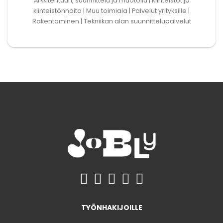
Arkkitehtuuri, suunnittelu ja muotoilu | Kiinteistöt ja
kiinteistönhoito | Muu toimiala | Palvelut yrityksille |
Rakentaminen | Tekniikan alan suunnittelupalvelut
TYÖNHAKIJOILLE