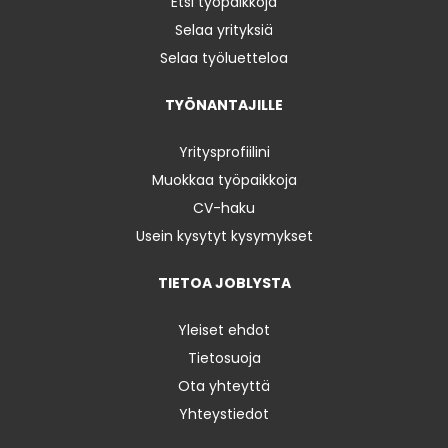
Etsi työpaikkoja
Selaa yrityksiä
Selaa työluetteloa
TYÖNANTAJILLE
Yritysprofiilini
Muokkaa työpaikkoja
CV-haku
Usein kysytyt kysymykset
TIETOA JOBLYSTA
Yleiset ehdot
Tietosuoja
Ota yhteyttä
Yhteystiedot