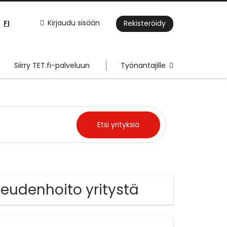
FI
Kirjaudu sisään
Rekisteröidy
Siirry TET.fi-palveluun
Työnantajille
neudenhoito yritystä