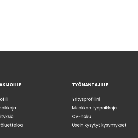
KIJOILLE
TYÖNANTAJILLE
iili
Yritysprofiilini
paikkoja
Muokkaa työpaikkoja
ityksiä
CV-haku
yöluetteloa
Usein kysytyt kysymykset