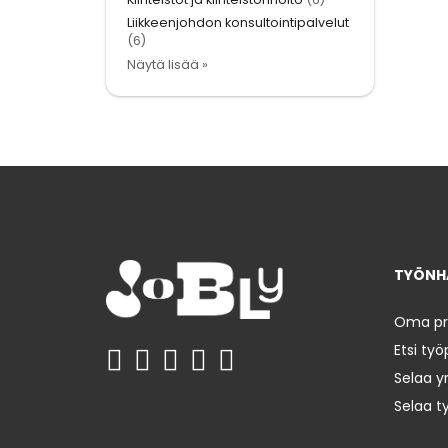
Liikkeenjohdon konsultointipalvelut
(6)
Näytä lisää »
TYÖNHA
Oma prof
Etsi työ
Selaa yr
Selaa t