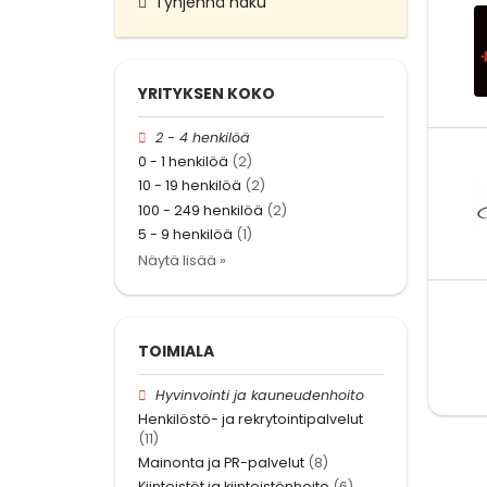
Tyhjennä haku
YRITYKSEN KOKO
2 - 4 henkilöä
0 - 1 henkilöä
(2)
10 - 19 henkilöä
(2)
100 - 249 henkilöä
(2)
5 - 9 henkilöä
(1)
Näytä lisää »
TOIMIALA
Hyvinvointi ja kauneudenhoito
Henkilöstö- ja rekrytointipalvelut
(11)
Mainonta ja PR-palvelut
(8)
Kiinteistöt ja kiinteistönhoito
(6)