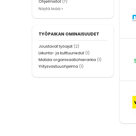
Ohjelmistot
(7)
Näytä lisää »
TYÖPAIKAN OMINAISUUDET
Joustavat työajat
(2)
Liikunta- ja kulttuuriedut
(1)
Matala organisaatiohierarkia
(1)
Yritysvastuuohjelma
(1)