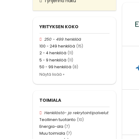
Tyhjennä haku
YRITYKSEN KOKO
250 - 499 henkilöä
100 - 249 henkilöä
(15)
2 - 4 henkilöä
(11)
5 - 9 henkilöä
(11)
50 - 99 henkilöä
(8)
Näytä lisää »
TOIMIALA
Henkilöstö- ja rekrytointipalvelut
Teollinen tuotanto
(10)
Energia-ala
(7)
Muu toimiala
(7)