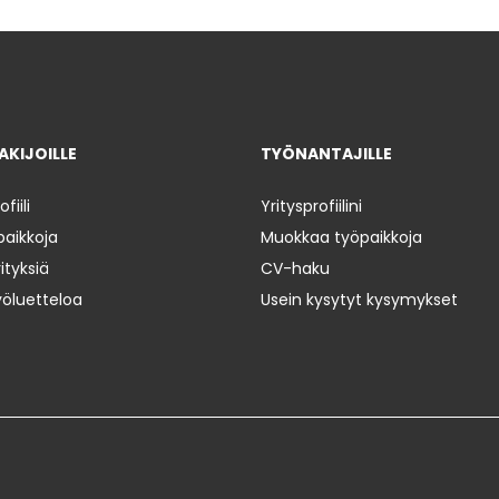
KIJOILLE
TYÖNANTAJILLE
iili
Yritysprofiilini
paikkoja
Muokkaa työpaikkoja
ityksiä
CV-haku
yöluetteloa
Usein kysytyt kysymykset