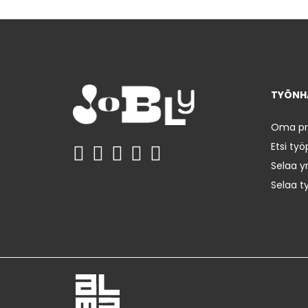
TYÖNHA
Oma prof
Etsi työ
Selaa yr
Selaa t