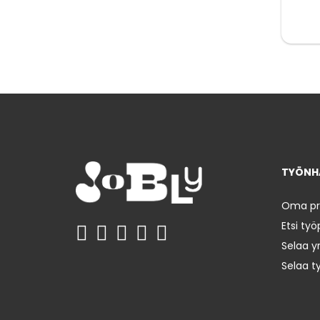
TYÖNHA
Oma prof
Etsi työ
Selaa yr
Selaa t