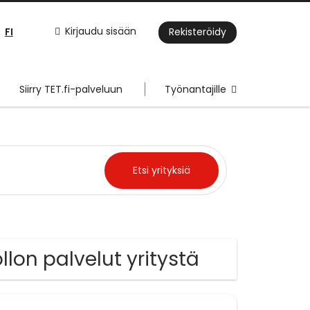
FI
Kirjaudu sisään
Rekisteröidy
Siirry TET.fi-palveluun
Työnantajille
lon palvelut yritystä