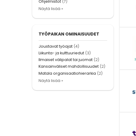
Ohjelmistot
(7)
Näytä lisää »
TYÖPAIKAN OMINAISUUDET
Joustavat työajat
(4)
Liikunta- ja kulttuuriedut
(3)
Ilmaiset välipalat tai juomat
(2)
Kansainväliset mahdollisuudet
(2)
Matala organisaatiohierarkia
(2)
Näytä lisää »