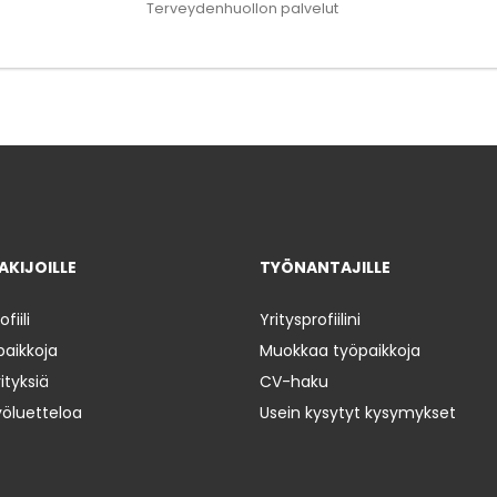
Terveydenhuollon palvelut
KIJOILLE
TYÖNANTAJILLE
iili
Yritysprofiilini
paikkoja
Muokkaa työpaikkoja
ityksiä
CV-haku
yöluetteloa
Usein kysytyt kysymykset