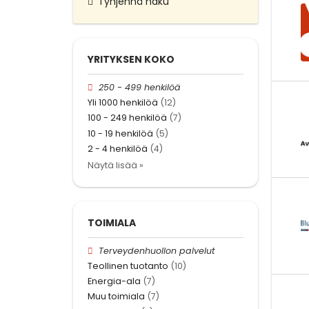
Tyhjennä haku
YRITYKSEN KOKO
250 - 499 henkilöä
Yli 1000 henkilöä
(12)
100 - 249 henkilöä
(7)
10 - 19 henkilöä
(5)
2 - 4 henkilöä
(4)
Näytä lisää »
TOIMIALA
Terveydenhuollon palvelut
Teollinen tuotanto
(10)
Energia-ala
(7)
Muu toimiala
(7)