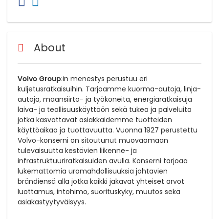
About
Volvo Group
:in menestys perustuu eri
kuljetusratkaisuihin. Tarjoamme kuorma-autoja, linja-
autoja, maansiirto- ja työkoneita, energiaratkaisuja
laiva- ja teollisuuskäyttöön sekä tukea ja palveluita
jotka kasvattavat asiakkaidemme tuotteiden
käyttöaikaa ja tuottavuutta. Vuonna 1927 perustettu
Volvo-konserni on sitoutunut muovaamaan
tulevaisuutta kestävien liikenne- ja
infrastruktuuriratkaisuiden avulla. Konserni tarjoaa
lukemattomia uramahdollisuuksia johtavien
brändiensä alla jotka kaikki jakavat yhteiset arvot
luottamus, intohimo, suorituskyky, muutos sekä
asiakastyytyväisyys.