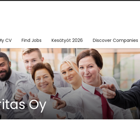
My CV
Find Jobs
Kesätyöt 2026
Discover Companies
itas Oy