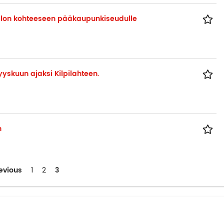
uollon kohteeseen pääkaupunkiseudulle
yskuun ajaksi Kilpilahteen.
n
evious
3
1
2