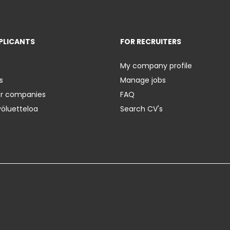
PLICANTS
FOR RECRUITERS
My company profile
s
Manage jobs
er companies
FAQ
yöluetteloa
Search CV's