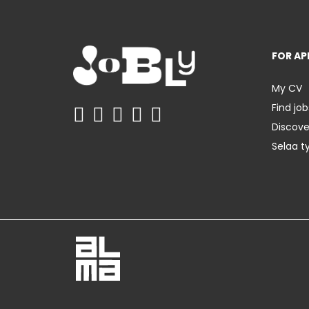
FOR AP
My CV
Find job
Discov
Selaa t