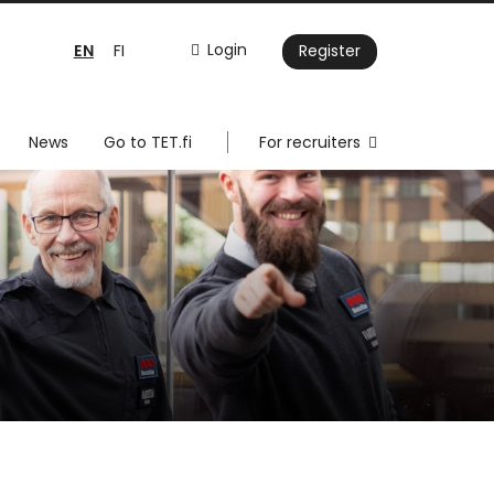
EN
Login
FI
Register
News
Go to TET.fi
For recruiters