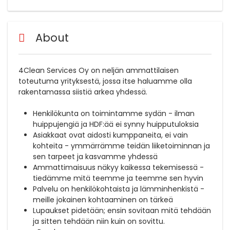
About
4Clean Services Oy on neljän ammattilaisen
toteutuma yrityksestä, jossa itse haluamme olla
rakentamassa siistiä arkea yhdessä.
Henkilökunta on toimintamme sydän - ilman
huippujengiä ja HDF:ää ei synny huipputuloksia
Asiakkaat ovat aidosti kumppaneita, ei vain
kohteita - ymmärrämme teidän liiketoiminnan ja
sen tarpeet ja kasvamme yhdessä
Ammattimaisuus näkyy kaikessa tekemisessä -
tiedämme mitä teemme ja teemme sen hyvin
Palvelu on henkilökohtaista ja lämminhenkistä -
meille jokainen kohtaaminen on tärkeä
Lupaukset pidetään; ensin sovitaan mitä tehdään
ja sitten tehdään niin kuin on sovittu.