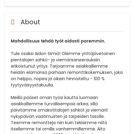
About
Mahdollisuus tehdä työt aidosti paremmin.
Tule osaksi Aidon tiimiä! Olemme yrittäjävetoinen
pientalojen sähkö- ja viemärisaneerauksiin
erikoistunut yritys. Tarjoamme asiakkaillemme
heidän elämänsä parhaan remonttikokemuksen, joka
on helppo, nopea ja oikein hinnoiteltu - 100 %
tyytyväisyystakuulla.
Meillä pääset oman työsi kautta luomaan
asiakkaillemme turvallisempaa arkea, sillä
päivitämme omakotitalojen sähköt ja viemärit
nykypäivän vaatimusten ja tarpeiden tasolle.
Teemme remontteja niin kuin tekisimme niitä
itsellemme tai omille vanhemmillemme. Aito