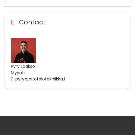
Contact:
Pyry Laakso
Myynti
pyry@aitotalotekniikka.fi