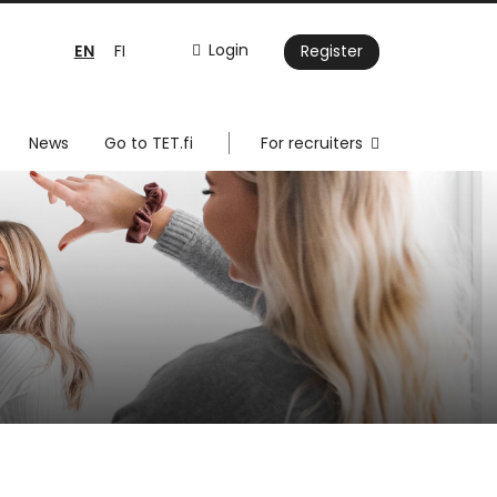
EN
Login
FI
Register
News
Go to TET.fi
For recruiters