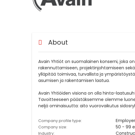
About
Avain Yhtiöt on suomalainen konserni, joka on
rakennuttamiseen, projektinjohtamiseen sek
ylläpitää toimivaa, turvallista ja ympäristöyst
asumisen ja rakentamisen laatua.
Avain Yhtiöiden visiona on olla hinta-laatus
Tavoitteeseen päästäksemme olemme luoneet l
neljä ominaisuutta: aito vuorovaikutus sido
Employe
Company profile type:
50 - 99 
Company size:
Construc
Industry: