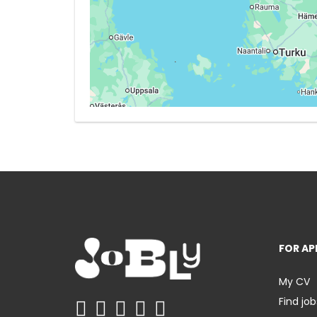
FOR AP
My CV
Find job