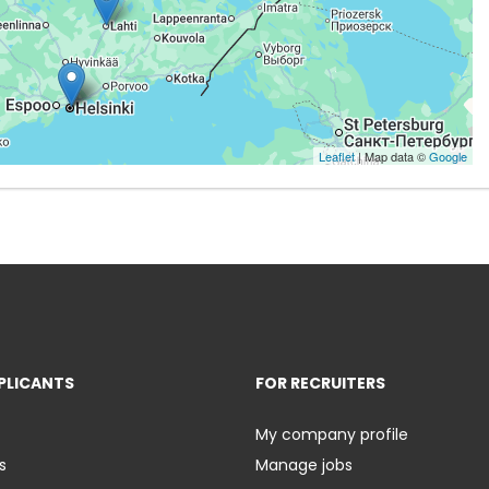
Leaflet
| Map data ©
Google
PLICANTS
FOR RECRUITERS
My company profile
s
Manage jobs