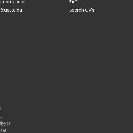
er companies
FAQ
yöluetteloa
Search CV's