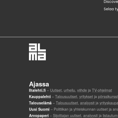
Discov
Selaa t