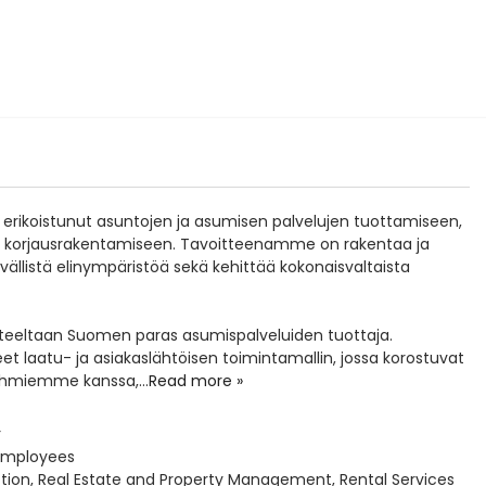
 erikoistunut asuntojen ja asumisen palvelujen tuottamiseen,
ä korjausrakentamiseen. Tavoitteenamme on rakentaa ja
ävällistä elinympäristöä sekä kehittää kokonaisvaltaista
uhteeltaan Suomen paras asumispalveluiden tuottaja.
aatu- ja asiakaslähtöisen toimintamallin, jossa korostuvat
sryhmiemme kanssa,
...
Read more »
r
employees
tion, Real Estate and Property Management, Rental Services