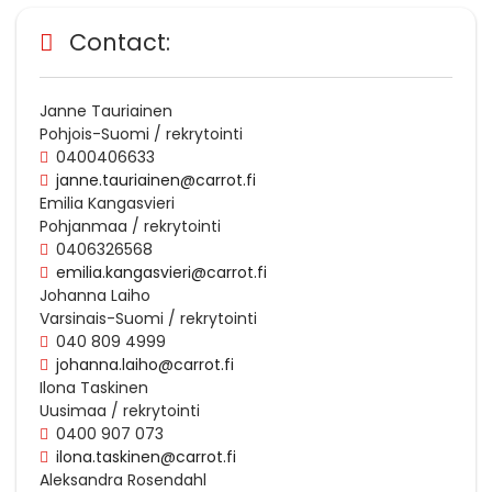
Contact:
Janne Tauriainen
Pohjois-Suomi / rekrytointi
0400406633
janne.tauriainen@carrot.fi
Emilia Kangasvieri
Pohjanmaa / rekrytointi
0406326568
emilia.kangasvieri@carrot.fi
Johanna Laiho
Varsinais-Suomi / rekrytointi
040 809 4999
johanna.laiho@carrot.fi
Ilona Taskinen
Uusimaa / rekrytointi
0400 907 073
ilona.taskinen@carrot.fi
Aleksandra Rosendahl