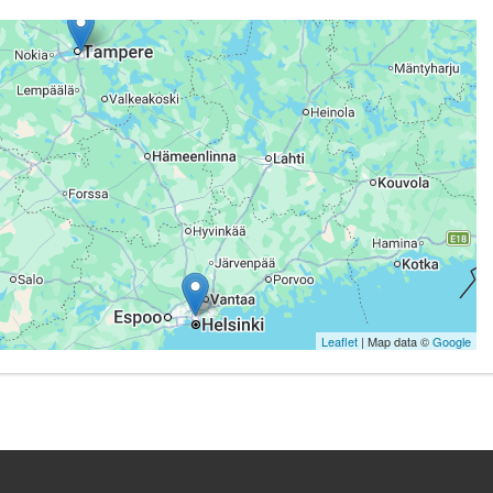
Leaflet
| Map data ©
Google