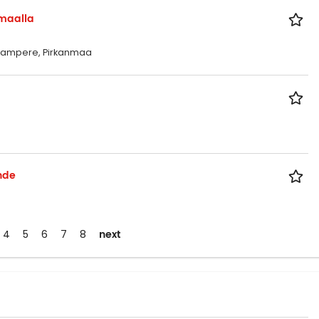
nmaalla
, Tampere, Pirkanmaa
uhde
next
4
5
6
7
8