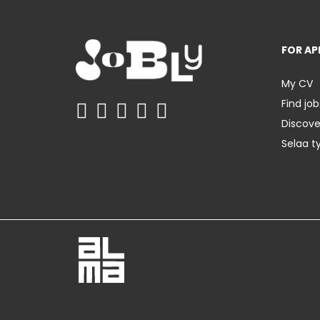
FOR AP
My CV
Find job
Discov
Selaa t