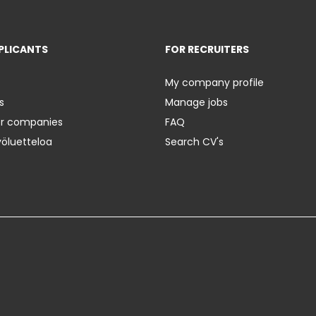
PLICANTS
FOR RECRUITERS
My company profile
s
Manage jobs
er companies
FAQ
yöluetteloa
Search CV's