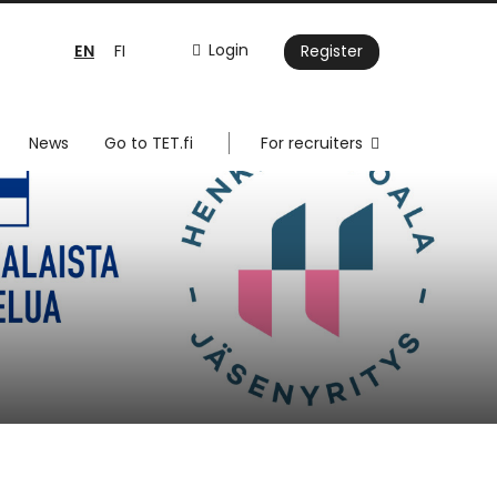
EN
Login
FI
Register
News
Go to TET.fi
For recruiters
y