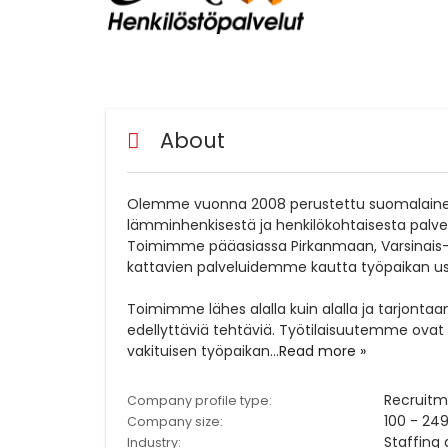
About
Olemme vuonna 2008 perustettu suomalainen 
lämminhenkisestä ja henkilökohtaisesta palve
Toimimme pääasiassa Pirkanmaan, Varsinais-
kattavien palveluidemme kautta työpaikan useil
Toimimme lähes alalla kuin alalla ja tarjon
edellyttäviä tehtäviä. Työtilaisuutemme ova
vakituisen työpaikan
...
Read more »
Recruit
Company profile type:
100 - 24
Company size:
Staffing
Industry: