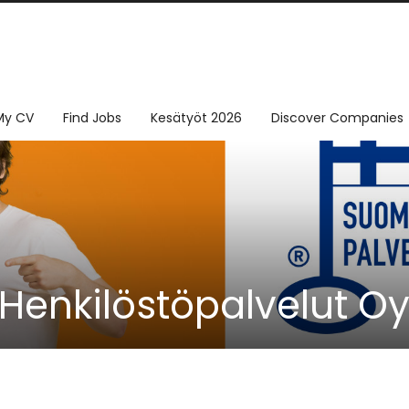
My CV
Find Jobs
Kesätyöt 2026
Discover Companies
 Henkilöstöpalvelut O