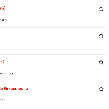
rku)
aisio
re)
Pirkanmaa
hde Pirkanmaalla
maa