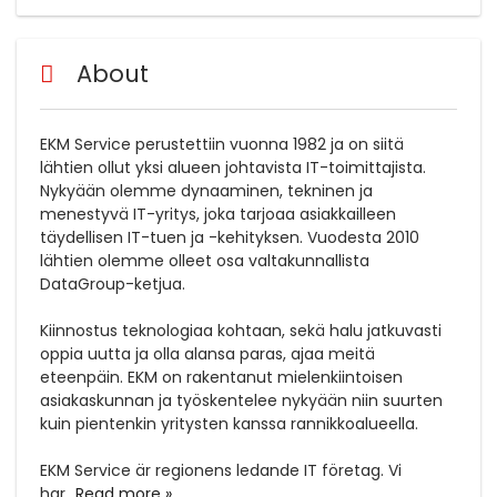
About
EKM Service perustettiin vuonna 1982 ja on siitä
lähtien ollut yksi alueen johtavista IT-toimittajista.
Nykyään olemme dynaaminen, tekninen ja
menestyvä IT-yritys, joka tarjoaa asiakkailleen
täydellisen IT-tuen ja -kehityksen. Vuodesta 2010
lähtien olemme olleet osa valtakunnallista
DataGroup-ketjua.
Kiinnostus teknologiaa kohtaan, sekä halu jatkuvasti
oppia uutta ja olla alansa paras, ajaa meitä
eteenpäin. EKM on rakentanut mielenkiintoisen
asiakaskunnan ja työskentelee nykyään niin suurten
kuin pientenkin yritysten kanssa rannikkoalueella.
EKM Service är regionens ledande IT företag. Vi
har
...
Read more »