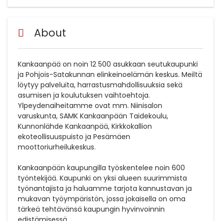
About
Kankaanpää on noin 12 500 asukkaan seutukaupunki
ja Pohjois-Satakunnan elinkeinoelämän keskus. Meiltä
löytyy palveluita, harrastusmahdollisuuksia sekä
asumisen ja koulutuksen vaihtoehtoja.
Ylpeydenaiheitamme ovat mm. Niinisalon
varuskunta, SAMK Kankaanpään Taidekoulu,
Kunnonlähde Kankaanpää, Kirkkokallion
ekoteollisuuspuisto ja Pesämäen
moottoriurheilukeskus.
Kankaanpään kaupungilla työskentelee noin 600
työntekijää. Kaupunki on yksi alueen suurimmista
työnantajista ja haluamme tarjota kannustavan ja
mukavan työympäristön, jossa jokaisella on oma
tärkeä tehtävänsä kaupungin hyvinvoinnin
edistämisessä.