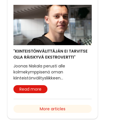
"KIINTEISTÖNVÄLITTÄJÄN EI TARVITSE
OLLA RÄISKYVÄ EKSTROVERTTI"
Joonas Niskala perusti alle
kolmekymppisenä oman
kiinteistönvälitysliikkeen
...
Read more
More articles