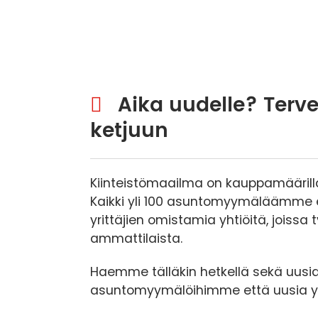
Aika uudelle? Terve
ketjuun
Kiinteistömaailma on kauppamäärillä
Kaikki yli 100 asuntomyymäläämme er
yrittäjien omistamia yhtiöitä, joissa 
ammattilaista.
Haemme tälläkin hetkellä sekä uusia 
asuntomyymälöihimme että uusia yr