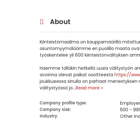
About
Kiinteistömaailma on kauppamäärillä mitattuna 
asuntomyymäläämme eri puolilla maata ovat it
työskentelee yli 600 kiinteistönvälityksen amm
Haemme tälläkin hetkellä uusia välitystyön a
avoinna olevat paikat osoitteesta
https://www
joukkueessa sinulla on parhaat menestyksen ma
välitystyössä jo
...
Read more »
Company profile type:
Employe
Company size:
500 - 99
Industry:
Other Ind