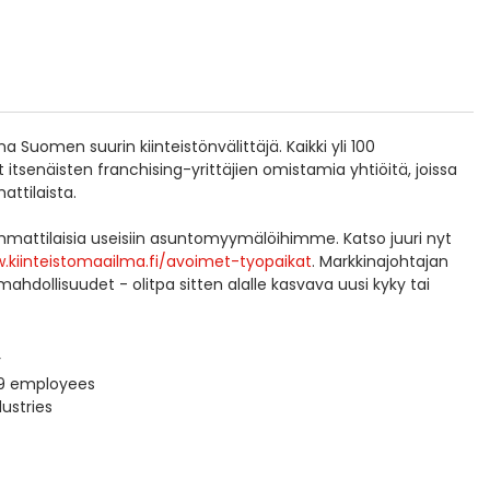
Suomen suurin kiinteistönvälittäjä. Kaikki yli 100
senäisten franchising-yrittäjien omistamia yhtiöitä, joissa
attilaista.
mmattilaisia useisiin asuntomyymälöihimme. Katso juuri nyt
.kiinteistomaailma.fi/avoimet-tyopaikat
. Markkinajohtajan
hdollisuudet - olitpa sitten alalle kasvava uusi kyky tai
r
9 employees
ustries