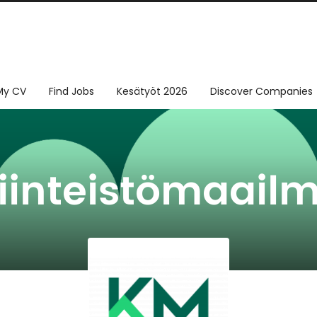
My CV
Find Jobs
Kesätyöt 2026
Discover Companies
iinteistömaail