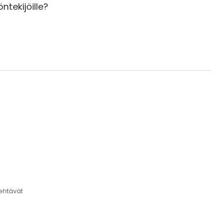
ntekijöille?
tehtävät