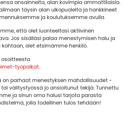
sensa ansainneita, alan kovimpia ammattilaisia.
aailmaan täysin alan ulkopuolelta ja hankkineet
lmennuksemme ja koulutuksemme avulla.
mme, että olet luonteeltasi aktiivinen
ttava. Jos sisälläsi palaa menestymisen halu ja
aa kohtaan, olet etsimämme henkilö.
t osoitteesta
oimet-tyopaikat
.
la on parhaat menestyksen mahdollisuudet -
 tai välitystyössä jo ansioitunut tekijä. Tunnettu
me ja sinun oma halusi tarjota parasta
istelmä, jolla todellinen tulos tehdään!