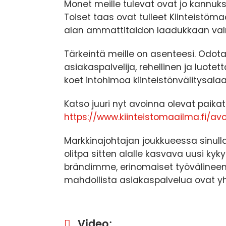
Monet meille tulevat ovat jo kannuk
Toiset taas ovat tulleet Kiinteistöm
alan ammattitaidon laadukkaan va
Tärkeintä meille on asenteesi. Odota
asiakaspalvelija, rehellinen ja luote
koet intohimoa kiinteistönvälitysal
Katso juuri nyt avoinna olevat paika
https://www.kiinteistomaailma.fi/av
Markkinajohtajan joukkueessa sinul
olitpa sitten alalle kasvava uusi kyky
brändimme, erinomaiset työvälineem
mahdollista asiakaspalvelua ovat yhd
Video: