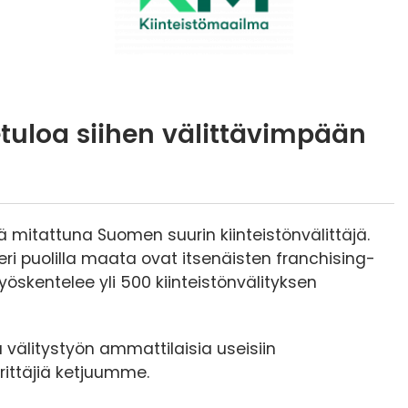
tuloa siihen välittävimpään
 mitattuna Suomen suurin kiinteistönvälittäjä.
i puolilla maata ovat itsenäisten franchising-
työskentelee yli 500 kiinteistönvälityksen
välitystyön ammattilaisia useisiin
ittäjiä ketjuumme.