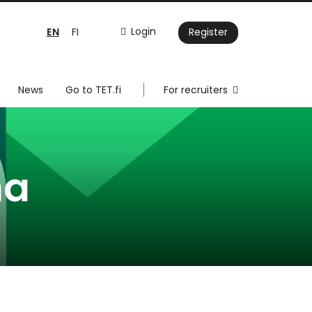
EN
Login
FI
Register
News
Go to TET.fi
For recruiters
ma